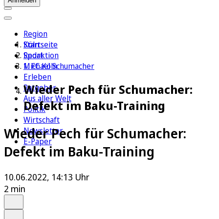
Anmelden
Region
Köln
Startseite
Sport
Redaktion
1. FC Köln
Michael Schumacher
Erleben
Wieder Pech für Schumacher:
Ratgeber
Aus aller Welt
Defekt im Baku-Training
Politik
Wirtschaft
Wieder Pech für Schumacher:
Newsletter
E-Paper
Defekt im Baku-Training
10.06.2022, 14:13 Uhr
2 min
Auf Google bevorzugen
Anhören