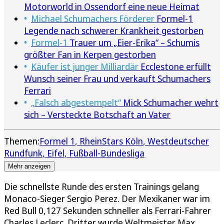
Motorworld in Ossendorf eine neue Heimat
Michael Schumachers Förderer
Formel-1
Legende nach schwerer Krankheit gestorben
Formel-1
Trauer um „Eier-Erika“ – Schumis
größter Fan in Kerpen gestorben
Käufer ist junger Milliardär
Ecclestone erfüllt
Wunsch seiner Frau und verkauft Schumachers
Ferrari
„Falsch abgestempelt“
Mick Schumacher wehrt
sich – Versteckte Botschaft an Vater
Themen:
Formel 1
RheinStars Köln
Westdeutscher
Rundfunk
Eifel
Fußball-Bundesliga
Mehr anzeigen
Die schnellste Runde des ersten Trainings gelang
Monaco-Sieger Sergio Perez. Der Mexikaner war im
Red Bull 0,127 Sekunden schneller als Ferrari-Fahrer
Charles Leclerc. Dritter wurde Weltmeister Max