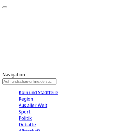
Meine KR
Meine Artikel
Meine Region
Meine Newsletter
Gewinnspiele
Mein Rundschau PLUS
Mein E-Paper
Navigation
Köln und Stadtteile
Region
Aus aller Welt
Sport
Politik
Debatte