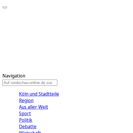
Meine KR
Meine Artikel
Meine Region
Meine Newsletter
Gewinnspiele
Mein Rundschau PLUS
Mein E-Paper
Navigation
Köln und Stadtteile
Region
Aus aller Welt
Sport
Politik
Debatte