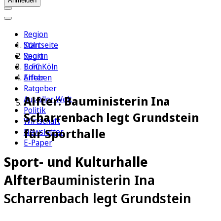
Anmelden
Region
Köln
Startseite
Sport
Region
1. FC Köln
Bonn
Erleben
Alfter
Ratgeber
Alfter: Bauministerin Ina
Aus aller Welt
Politik
Scharrenbach legt Grundstein
Wirtschaft
für Sporthalle
Newsletter
E-Paper
Sport- und Kulturhalle
Alfter
Bauministerin Ina
Scharrenbach legt Grundstein