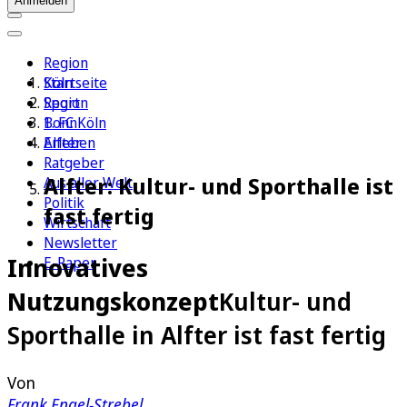
Anmelden
Region
Köln
Startseite
Sport
Region
1. FC Köln
Bonn
Erleben
Alfter
Ratgeber
Alfter: Kultur- und Sporthalle ist
Aus aller Welt
Politik
fast fertig
Wirtschaft
Newsletter
Innovatives
E-Paper
Nutzungskonzept
Kultur- und
Sporthalle in Alfter ist fast fertig
Von
Frank Engel-Strebel