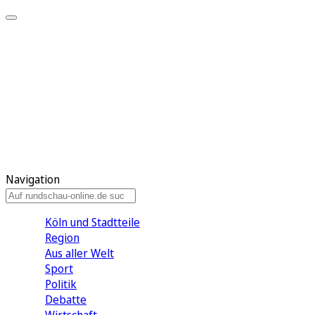
Meine KR
Meine Artikel
Meine Region
Meine Newsletter
Gewinnspiele
Mein Rundschau PLUS
Mein E-Paper
Navigation
Köln und Stadtteile
Region
Aus aller Welt
Sport
Politik
Debatte