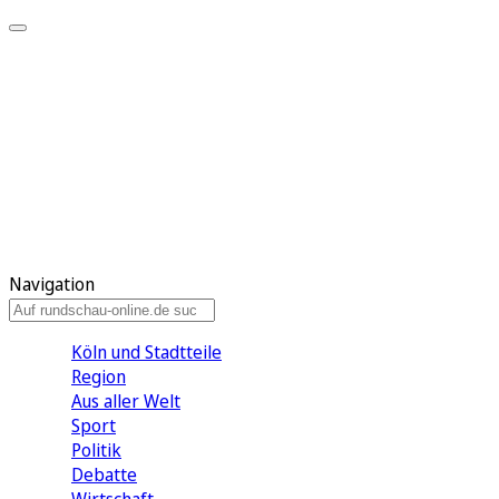
Meine KR
Meine Artikel
Meine Region
Meine Newsletter
Gewinnspiele
Mein Rundschau PLUS
Mein E-Paper
Navigation
Köln und Stadtteile
Region
Aus aller Welt
Sport
Politik
Debatte