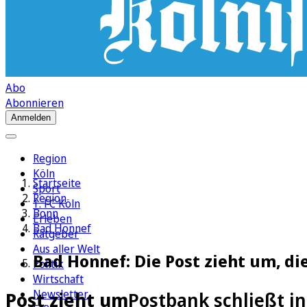
Abo
Abonnieren
Anmelden
Region
Köln
Startseite
Sport
Region
1. FC Köln
Bonn
Erleben
Bad Honnef
Ratgeber
Aus aller Welt
Bad Honnef: Die Post zieht um, di
Politik
Wirtschaft
Newsletter
Post zieht um
Postbank schließt i