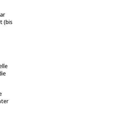
war
 (bis
elle
die
e
ater