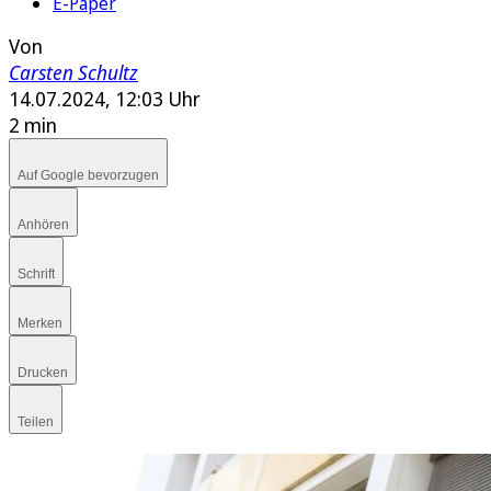
E-Paper
Von
Carsten Schultz
14.07.2024, 12:03 Uhr
2 min
Auf Google bevorzugen
Anhören
Schrift
Merken
Drucken
Teilen