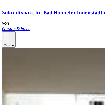
Zukunftspakt für Bad Honnefer Innenstadt 
Von
Carsten Schultz
Merken