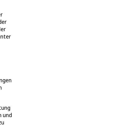
er
der
ler
inter
ungen
n
htung
n und
zu