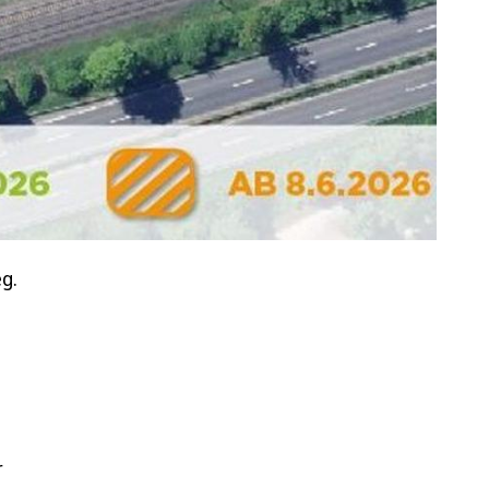
g.
d
r