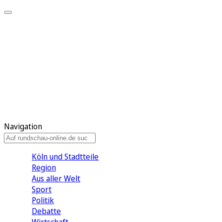
Meine KR
Meine Artikel
Meine Region
Meine Newsletter
Gewinnspiele
Mein Rundschau PLUS
Mein E-Paper
Navigation
Köln und Stadtteile
Region
Aus aller Welt
Sport
Politik
Debatte