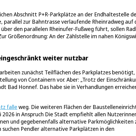
dlichen Abschnitt P+R-Parkplätze an der Endhaltestelle d
ne, parallel zur Bahntrasse verlaufende Rheinradweg auf 
 über den parallelen Rheinufer-Fußweg führt, sollen Rad
 Zur Größenordnung: An der Zählstelle im nahen Königsw
 eingeschränkt weiter nutzbar
rbeiten zunächst Teilflächen des Parkplatzes benötigt,
stellung von Containern vor. Aber: „Trotz der Einschränk
tadt Bad Honnef. Das habe sie in Verhandlungen erreiche
z falle
weg. Die weiteren Flächen der Baustelleneinric
2026 in Anspruch Die Stadt empfiehlt allen Nutzerinne
anen und gegebenenfalls alternative Parkmöglichkeiten 
 suchen Pendler alternative Parkplätzen in den