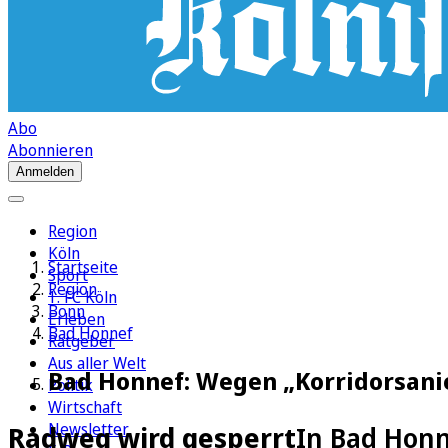
Abo
Abonnieren
Anmelden
Region
Köln
Startseite
Sport
Region
1. FC Köln
Bonn
Erleben
Bad Honnef
Ratgeber
Aus aller Welt
Bad Honnef: Wegen „Korridorsani
Politik
Wirtschaft
Newsletter
Radweg wird gesperrt
In Bad Honn