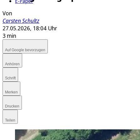
E-Paper
Von
Carsten Schultz
27.05.2026, 18:04 Uhr
3 min
Auf Google bevorzugen
Anhören
Schrift
Merken
Drucken
Teilen