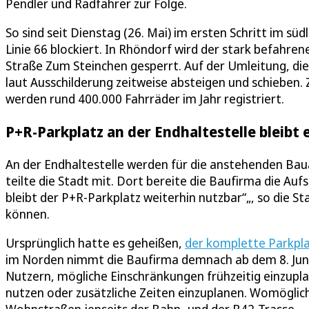
Pendler und Radfahrer zur Folge.
So sind seit Dienstag (26. Mai) im ersten Schritt im sü
Linie 66 blockiert. In Rhöndorf wird der stark befahre
Straße Zum Steinchen gesperrt. Auf der Umleitung, die
laut Ausschilderung zeitweise absteigen und schieben.
werden rund 400.000 Fahrräder im Jahr registriert.
P+R-Parkplatz an der Endhaltestelle bleibt
An der Endhaltestelle werden für die anstehenden Baua
teilte die Stadt mit. Dort bereite die Baufirma die Auf
bleibt der P+R-Parkplatz weiterhin nutzbar“„, so die S
können.
Ursprünglich hatte es geheißen,
der komplette Parkplat
im Norden nimmt die Baufirma demnach ab dem 8. Juni 
Nutzern, mögliche Einschränkungen frühzeitig einzupl
nutzen oder zusätzliche Zeiten einzuplanen. Womöglich