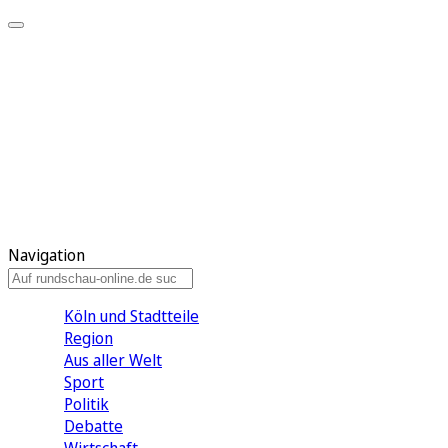
Meine KR
Meine Artikel
Meine Region
Meine Newsletter
Gewinnspiele
Mein Rundschau PLUS
Mein E-Paper
Navigation
Köln und Stadtteile
Region
Aus aller Welt
Sport
Politik
Debatte