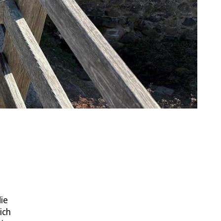
ie
ich