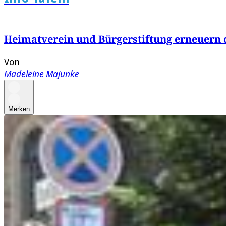
Heimatverein und Bürgerstiftung erneuern 
Von
Madeleine Majunke
Merken