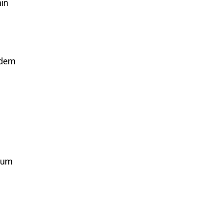
in
 dem
, um