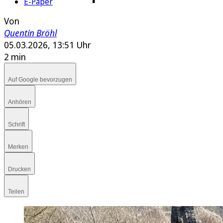
E-Paper
Von
Quentin Bröhl
05.03.2026, 13:51 Uhr
2 min
Auf Google bevorzugen
Anhören
Schrift
Merken
Drucken
Teilen