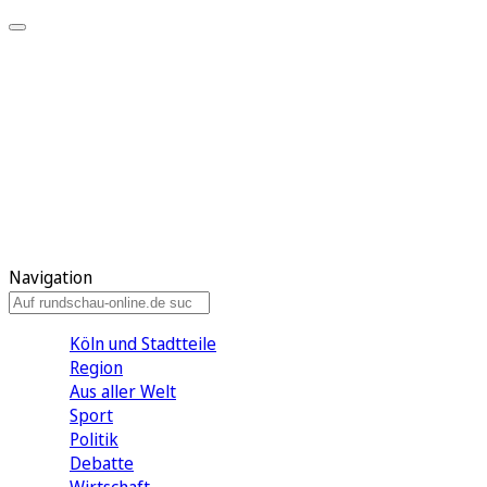
Meine KR
Meine Artikel
Meine Region
Meine Newsletter
Gewinnspiele
Mein Rundschau PLUS
Mein E-Paper
Navigation
Köln und Stadtteile
Region
Aus aller Welt
Sport
Politik
Debatte