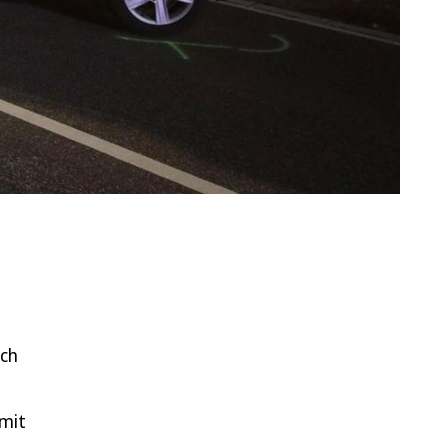
uch
 mit