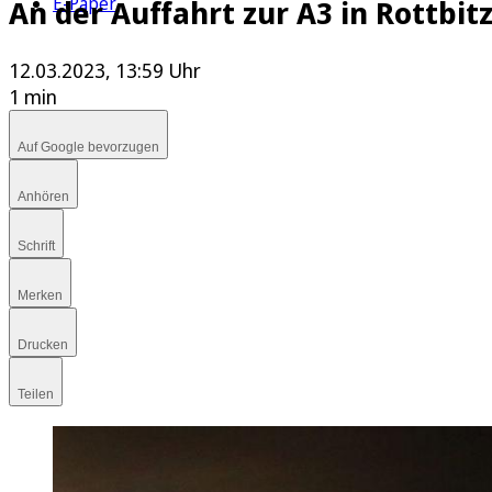
E-Paper
An der Auffahrt zur A3 in Rottbit
12.03.2023, 13:59 Uhr
1 min
Auf Google bevorzugen
Anhören
Schrift
Merken
Drucken
Teilen