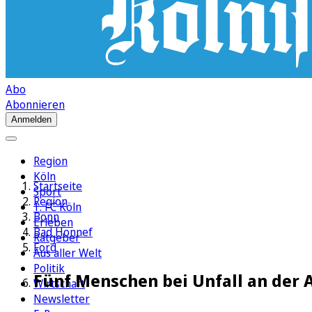
Abo
Abonnieren
Anmelden
Region
Köln
Startseite
Sport
Region
1. FC Köln
Bonn
Erleben
Bad Honnef
Ratgeber
Ford
Aus aller Welt
Politik
Fünf Menschen bei Unfall an der A
Wirtschaft
Newsletter