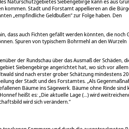
 des Naturschutzgebietes Siebengebirge kann es aus Gr
n kommen. Stadt und Forstamt appellieren an die Bürge
nten „empfindliche Geldbußen“ zur Folge haben. Den
n, dass auch Fichten gefällt werden könnten, die noch 
können. Spuren von typischem Bohrmehl an den Wurzeln
egenüber der Rundschau über das Ausmaß der Schäden, di
ebiet Siebengebirge angerichtet hat, wo sich vor allem
adtwald sind nach erster grober Schätzung mindestens 2
teilung der Stadt und des Forstamtes. „Als Gegenmaßn
 befallenen Bäume ins Sägewerk. Bäume ohne Rinde sind 
nnef heißt es: „Die aktuelle Lage (...) wird weitreichen
aftsbild wird sich verändern.“
m
rem trockenen Sommern und durch die ausgetrockneten 