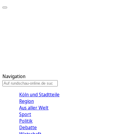
Meine KR
Meine Artikel
Meine Region
Meine Newsletter
Gewinnspiele
Mein Rundschau PLUS
Mein E-Paper
Navigation
Köln und Stadtteile
Region
Aus aller Welt
Sport
Politik
Debatte