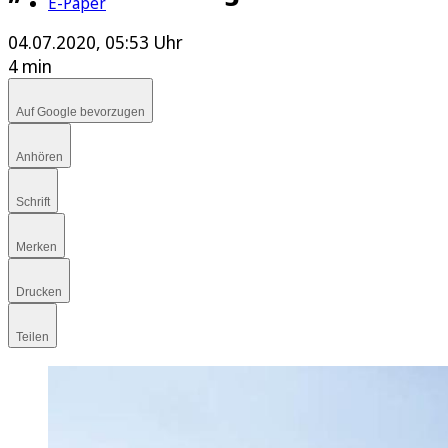
E-Paper
04.07.2020, 05:53 Uhr
4 min
Auf Google bevorzugen
Anhören
Schrift
Merken
Drucken
Teilen