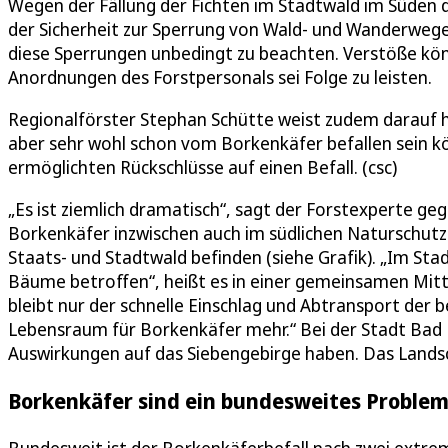
Wegen der Fällung der Fichten im Stadtwald im Süden
der Sicherheit zur Sperrung von Wald- und Wanderwege
diese Sperrungen unbedingt zu beachten. Verstöße kön
Anordnungen des Forstpersonals sei Folge zu leisten.
Regionalförster Stephan Schütte weist zudem darauf hi
aber sehr wohl schon vom Borkenkäfer befallen sein 
ermöglichten Rückschlüsse auf einen Befall. (csc)
„Es ist ziemlich dramatisch“, sagt der Forstexperte g
Borkenkäfer inzwischen auch im südlichen Naturschutzg
Staats- und Stadtwald befinden (siehe Grafik). „Im St
Bäume betroffen“, heißt es in einer gemeinsamen Mit
bleibt nur der schnelle Einschlag und Abtransport der
Lebensraum für Borkenkäfer mehr.“ Bei der Stadt Bad Ho
Auswirkungen auf das Siebengebirge haben. Das Landsch
Borkenkäfer sind ein bundesweites Proble
Bundesweit ist der Borkenkäferbefall nach zwei ext