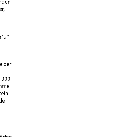
ünden
r,
Grün,
e der
0 000
ahme
kein
de
Böden