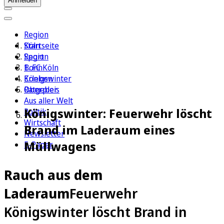
Anmelden
Region
Köln
Startseite
Sport
Region
1. FC Köln
Bonn
Erleben
Königswinter
Ratgeber
Oberpleis
Aus aller Welt
Königswinter: Feuerwehr löscht
Politik
Wirtschaft
Brand im Laderaum eines
Newsletter
Müllwagens
E-Paper
Rauch aus dem
Laderaum
Feuerwehr
Königswinter löscht Brand in