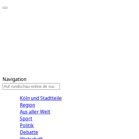
Meine KR
Meine Artikel
Meine Region
Meine Newsletter
Gewinnspiele
Mein Rundschau PLUS
Mein E-Paper
Navigation
Köln und Stadtteile
Region
Aus aller Welt
Sport
Politik
Debatte