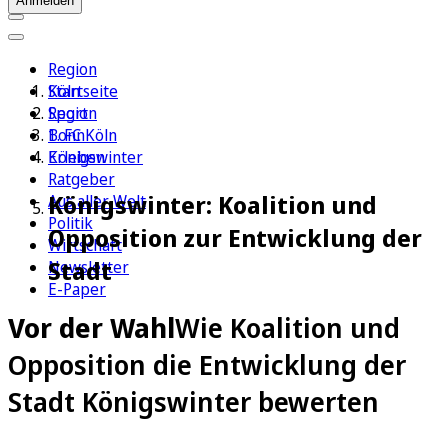
Anmelden
Region
Köln
Startseite
Sport
Region
1. FC Köln
Bonn
Erleben
Königswinter
Ratgeber
Königswinter: Koalition und
Aus aller Welt
Politik
Opposition zur Entwicklung der
Wirtschaft
Stadt
Newsletter
E-Paper
Vor der Wahl
Wie Koalition und
Opposition die Entwicklung der
Stadt Königswinter bewerten