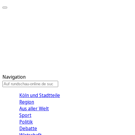
Meine KR
Meine Artikel
Meine Region
Meine Newsletter
Gewinnspiele
Mein Rundschau PLUS
Mein E-Paper
Navigation
Köln und Stadtteile
Region
Aus aller Welt
Sport
Politik
Debatte