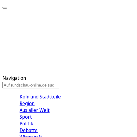
Meine KR
Meine Artikel
Meine Region
Meine Newsletter
Gewinnspiele
Mein Rundschau PLUS
Mein E-Paper
Navigation
Köln und Stadtteile
Region
Aus aller Welt
Sport
Politik
Debatte