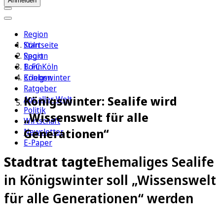
Anmelden
Region
Köln
Startseite
Sport
Region
1. FC Köln
Bonn
Erleben
Königswinter
Ratgeber
Königswinter: Sealife wird
Aus aller Welt
Politik
„Wissenswelt für alle
Wirtschaft
Generationen“
Newsletter
E-Paper
Stadtrat tagte
Ehemaliges Sealife
in Königswinter soll „Wissenswelt
für alle Generationen“ werden