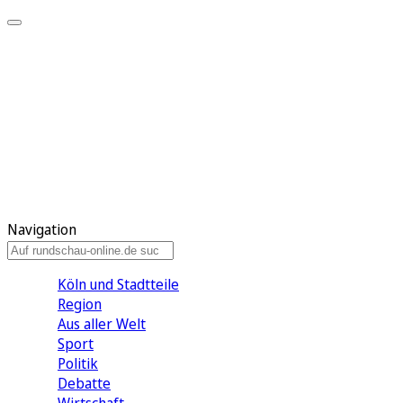
Meine KR
Meine Artikel
Meine Region
Meine Newsletter
Gewinnspiele
Mein Rundschau PLUS
Mein E-Paper
Navigation
Köln und Stadtteile
Region
Aus aller Welt
Sport
Politik
Debatte