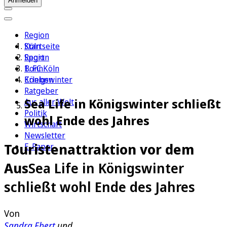
Anmelden
Region
Köln
Startseite
Sport
Region
1. FC Köln
Bonn
Erleben
Königswinter
Ratgeber
Sea Life in Königswinter schließt
Aus aller Welt
Politik
wohl Ende des Jahres
Wirtschaft
Newsletter
Touristenattraktion vor dem
E-Paper
Aus
Sea Life in Königswinter
schließt wohl Ende des Jahres
Von
Sandra Ebert
und