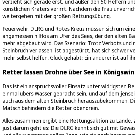
verzieht sich gerade erst, und außer den 50 Helfern u
künstlichen Kraters verirrt. Nachdem die Frau unverri
weitergehen mit der großen Rettungsübung.
Feuerwehr, DLRG und Rotes Kreuz müssen sich um ein
angemessen hilflos am Ufer des Sees, der den alten Bas
mehr abgebaut wird. Das Szenario: Trotz Verbots und r
Steinbruch verlassen, ist abgestürzt, hat sich schwer ve
mehr selbst helfen. Glück gehabt: Ein anderer ist auf
Retter lassen Drohne über See in Königswin
Das ist ein anspruchsvoller Einsatz unter widrigsten B
einmal übers Wasser gebracht sein, und auf dem jenseit
auch aus dem alten Steinbruch herauszubekommen. Di
Matsch behindern die Retter obendrein.
Alles zusammen ergibt eine Rettungsaktion zu Lande, 
just darum geht es: Die DLRG kennt sich gut mit Gewä