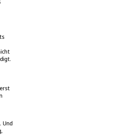
s
ts
nicht
digt.
erst
n
. Und
g,