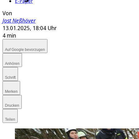
E-Paper
Von
Jost Neßhöver
13.01.2025, 18:04 Uhr
4 min
Auf Google bevorzugen
Anhören
Schrift
Merken
Drucken
Teilen