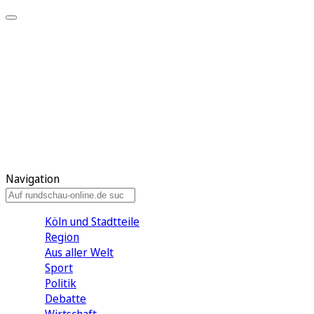
Meine KR
Meine Artikel
Meine Region
Meine Newsletter
Gewinnspiele
Mein Rundschau PLUS
Mein E-Paper
Navigation
Köln und Stadtteile
Region
Aus aller Welt
Sport
Politik
Debatte