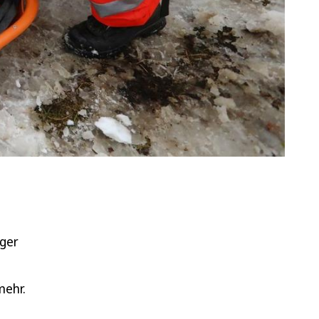
rger
mehr.