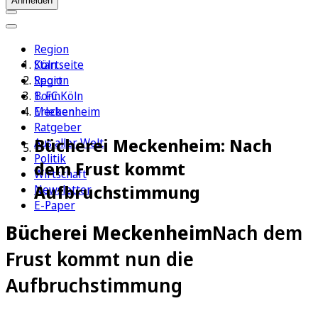
Anmelden
Region
Köln
Startseite
Sport
Region
1. FC Köln
Bonn
Erleben
Meckenheim
Ratgeber
Bücherei Meckenheim: Nach
Aus aller Welt
Politik
dem Frust kommt
Wirtschaft
Aufbruchstimmung
Newsletter
E-Paper
Bücherei Meckenheim
Nach dem
Frust kommt nun die
Aufbruchstimmung