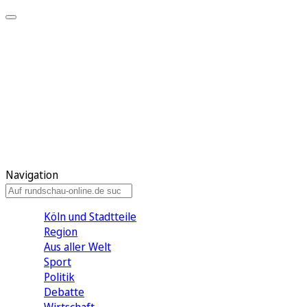
Meine KR
Meine Artikel
Meine Region
Meine Newsletter
Gewinnspiele
Mein Rundschau PLUS
Mein E-Paper
Navigation
Köln und Stadtteile
Region
Aus aller Welt
Sport
Politik
Debatte