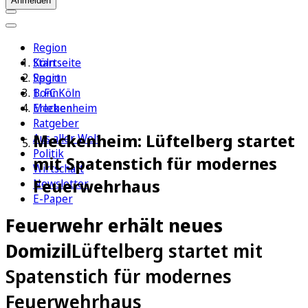
Anmelden
Region
Köln
Startseite
Sport
Region
1. FC Köln
Bonn
Erleben
Meckenheim
Ratgeber
Meckenheim: Lüftelberg startet
Aus aller Welt
Politik
mit Spatenstich für modernes
Wirtschaft
Feuerwehrhaus
Newsletter
E-Paper
Feuerwehr erhält neues
Domizil
Lüftelberg startet mit
Spatenstich für modernes
Feuerwehrhaus