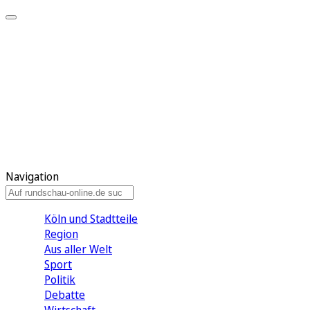
Meine KR
Meine Artikel
Meine Region
Meine Newsletter
Gewinnspiele
Mein Rundschau PLUS
Mein E-Paper
Navigation
Köln und Stadtteile
Region
Aus aller Welt
Sport
Politik
Debatte