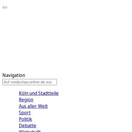
Meine KR
Meine Artikel
Meine Region
Meine Newsletter
Gewinnspiele
Mein Rundschau PLUS
Mein E-Paper
Navigation
Köln und Stadtteile
Region
Aus aller Welt
Sport
Politik
Debatte