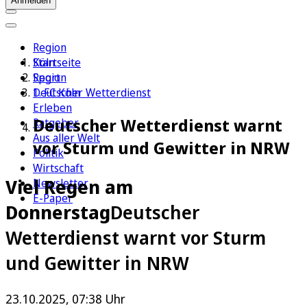
Anmelden
Region
Köln
Startseite
Sport
Region
1. FC Köln
Deutscher Wetterdienst
Erleben
Deutscher Wetterdienst warnt
Ratgeber
Aus aller Welt
vor Sturm und Gewitter in NRW
Politik
Wirtschaft
Viel Regen am
Newsletter
E-Paper
Donnerstag
Deutscher
Wetterdienst warnt vor Sturm
und Gewitter in NRW
23.10.2025, 07:38 Uhr