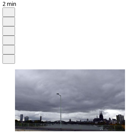
2 min
Auf Google bevorzugen
Anhören
Schrift
Merken
Drucken
Teilen