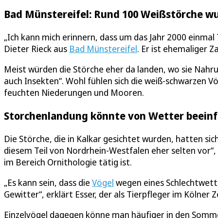
Bad Münstereifel: Rund 100 Weißstörche w
„Ich kann mich erinnern, dass um das Jahr 2000 einmal
Dieter Rieck aus
Bad Münstereifel
. Er ist ehemaliger 
Meist würden die Störche eher da landen, wo sie Nahr
auch Insekten“. Wohl fühlen sich die weiß-schwarzen V
feuchten Niederungen und Mooren.
Storchenlandung könnte von Wetter beeinf
Die Störche, die in Kalkar gesichtet wurden, hatten sic
diesem Teil von Nordrhein-Westfalen eher selten vor“, 
im Bereich Ornithologie tätig ist.
„Es kann sein, dass die
Vögel
wegen eines Schlechtwette
Gewitter“, erklärt Esser, der als Tierpfleger im Kölner 
Einzelvögel dagegen könne man häufiger in den Somme