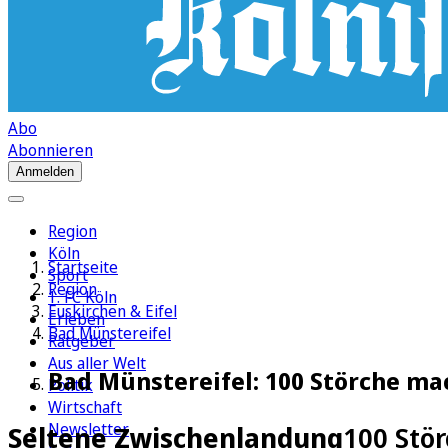
Abo
Abonnieren
Anmelden
Region
Köln
Startseite
Sport
Region
1. FC Köln
Euskirchen & Eifel
Erleben
Bad Münstereifel
Ratgeber
Aus aller Welt
Bad Münstereifel: 100 Störche m
Politik
Wirtschaft
Newsletter
Seltene Zwischenlandung
100 Stö