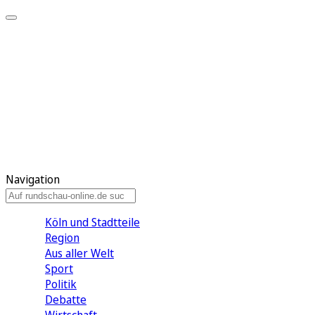
Meine KR
Meine Artikel
Meine Region
Meine Newsletter
Gewinnspiele
Mein Rundschau PLUS
Mein E-Paper
Navigation
Köln und Stadtteile
Region
Aus aller Welt
Sport
Politik
Debatte