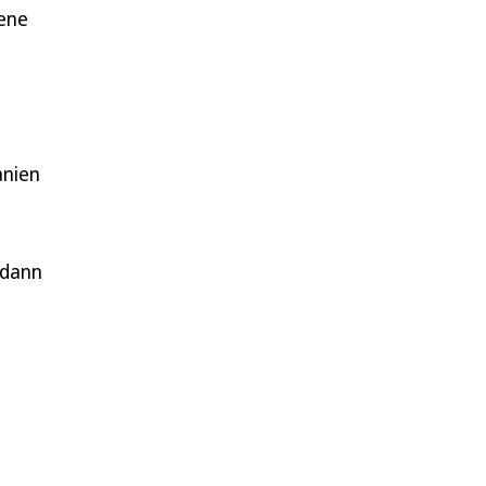
dene
anien
 dann