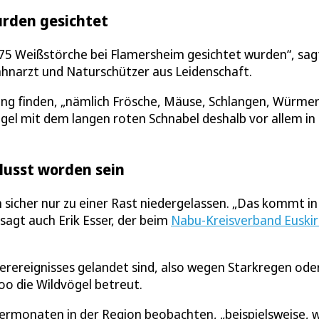
urden gesichtet
 75 Weißstörche bei Flamersheim gesichtet wurden“, sagt
Zahnarzt und Naturschützer aus Leidenschaft.
ung finden, „nämlich Frösche, Mäuse, Schlangen, Würme
ögel mit dem langen roten Schnabel deshalb vor allem in
lusst worden sein
h sicher nur zu einer Rast niedergelassen. „Das kommt in
sagt auch Erik Esser, der beim
Nabu-Kreisverband Euski
rereignisses gelandet sind, also wegen Starkregen ode
Zoo die Wildvögel betreut.
rmonaten in der Region beobachten, „beispielsweise, 