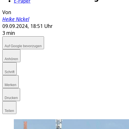
E-Paper
Von
Heike Nickel
09.09.2024, 18:51 Uhr
3 min
Auf Google bevorzugen
Anhören
Schrift
Merken
Drucken
Teilen