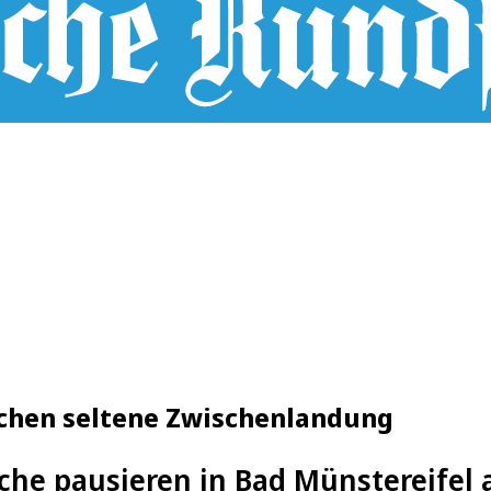
achen seltene Zwischenlandung
rche pausieren in Bad Münstereifel