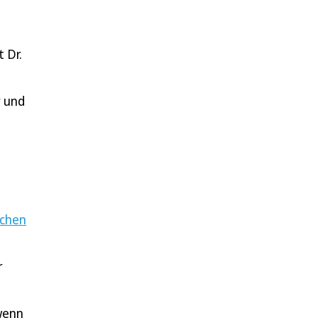
 Dr.
r und
rchen
r
wenn