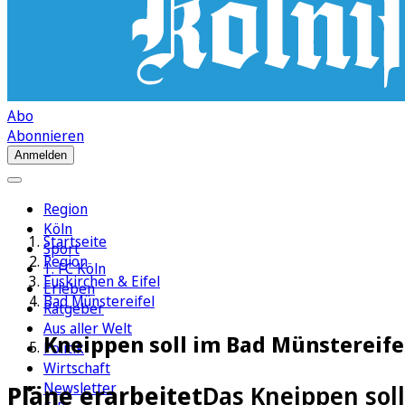
Abo
Abonnieren
Anmelden
Region
Köln
Startseite
Sport
Region
1. FC Köln
Euskirchen & Eifel
Erleben
Bad Münstereifel
Ratgeber
Aus aller Welt
Kneippen soll im Bad Münstereife
Politik
Wirtschaft
Newsletter
Pläne erarbeitet
Das Kneippen sol