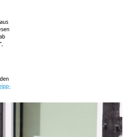
,
 aus
esen
 ab
“,
rden
eipp-