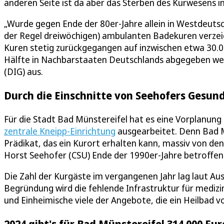
anderen Seite ist da aber das Sterben des Kurwesens i
„Wurde gegen Ende der 80er-Jahre allein in Westdeutschl
der Regel dreiwöchigen) ambulanten Badekuren verzeich
Kuren stetig zurückgegangen auf inzwischen etwa 30.
Hälfte in Nachbarstaaten Deutschlands abgegeben wer
(DIG) aus.
Durch die Einschnitte von Seehofers Gesun
Für die Stadt Bad Münstereifel hat es eine Vorplanung
zentrale Kneipp-Einrichtung
ausgearbeitet. Denn Bad Mü
Prädikat, das ein Kurort erhalten kann, massiv von de
Horst Seehofer (CSU) Ende der 1990er-Jahre betroffen
Die Zahl der Kurgäste im vergangenen Jahr lag laut Aus
Begründung wird die fehlende Infrastruktur für medizi
und Einheimische viele der Angebote, die ein Heilbad vo
2024 gibt's für Bad Münstereifel 314.000 Eu