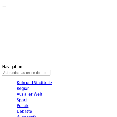
Meine KR
Meine Artikel
Meine Region
Meine Newsletter
Gewinnspiele
Mein Rundschau PLUS
Mein E-Paper
Navigation
Köln und Stadtteile
Region
Aus aller Welt
Sport
Politik
Debatte