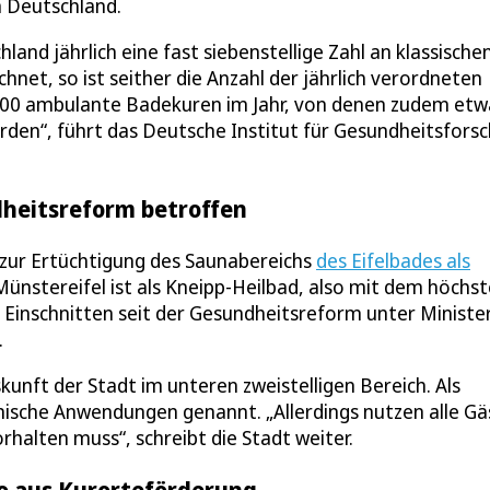
n Deutschland.
and jährlich eine fast siebenstellige Zahl an klassischen
net, so ist seither die Anzahl der jährlich verordneten
000 ambulante Badekuren im Jahr, von denen zudem etw
den“, führt das Deutsche Institut für Gesundheitsfors
dheitsreform betroffen
 zur Ertüchtigung des Saunabereichs
des Eifelbades als
nstereifel ist als Kneipp-Heilbad, also mit dem höchs
n Einschnitten seit der Gesundheitsreform unter Ministe
.
kunft der Stadt im unteren zweistelligen Bereich. Als
nische Anwendungen genannt. „Allerdings nutzen alle Gä
rhalten muss“, schreibt die Stadt weiter.
ro aus Kurorteförderung