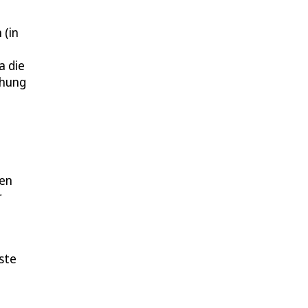
 (in
a die
chung
ten
r
ste