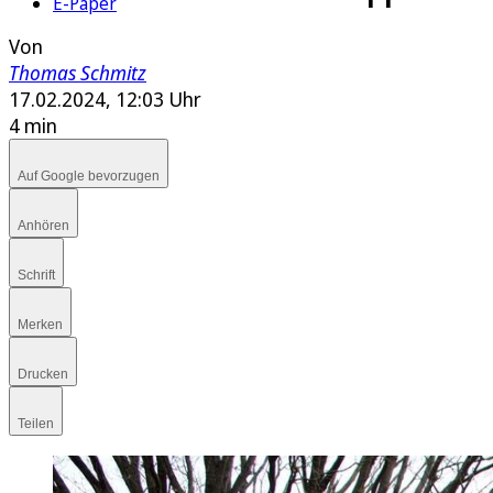
E-Paper
Von
Thomas Schmitz
17.02.2024, 12:03 Uhr
4 min
Auf Google bevorzugen
Anhören
Schrift
Merken
Drucken
Teilen