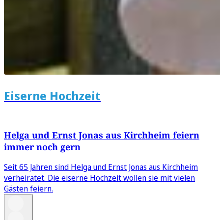
Eiserne Hochzeit
Helga und Ernst Jonas aus Kirchheim feiern
immer noch gern
Seit 65 Jahren sind Helga und Ernst Jonas aus Kirchheim
verheiratet. Die eiserne Hochzeit wollen sie mit vielen
Gästen feiern.