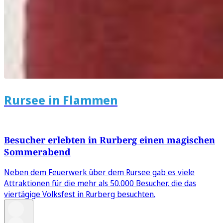
Rursee in Flammen
Besucher erlebten in Rurberg einen magischen
Sommerabend
Neben dem Feuerwerk über dem Rursee gab es viele
Attraktionen für die mehr als 50.000 Besucher, die das
viertägige Volksfest in Rurberg besuchten.