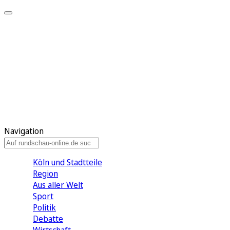
Meine KR
Meine Artikel
Meine Region
Meine Newsletter
Gewinnspiele
Mein Rundschau PLUS
Mein E-Paper
Navigation
Köln und Stadtteile
Region
Aus aller Welt
Sport
Politik
Debatte