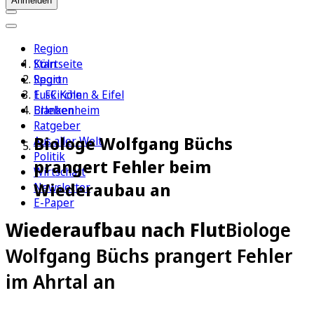
Anmelden
Region
Köln
Startseite
Sport
Region
1. FC Köln
Euskirchen & Eifel
Erleben
Blankenheim
Ratgeber
Biologe Wolfgang Büchs
Aus aller Welt
Politik
prangert Fehler beim
Wirtschaft
Wiederaubau an
Newsletter
E-Paper
Wiederaufbau nach Flut
Biologe
Wolfgang Büchs prangert Fehler
im Ahrtal an