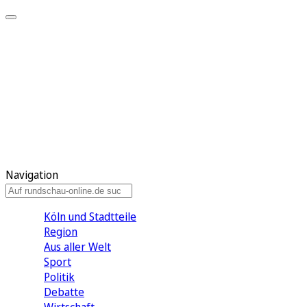
Meine KR
Meine Artikel
Meine Region
Meine Newsletter
Gewinnspiele
Mein Rundschau PLUS
Mein E-Paper
Navigation
Köln und Stadtteile
Region
Aus aller Welt
Sport
Politik
Debatte