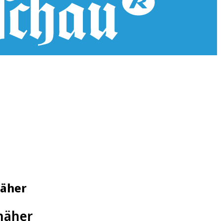
näher
näher