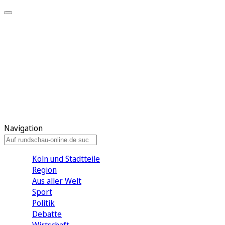
Meine KR
Meine Artikel
Meine Region
Meine Newsletter
Gewinnspiele
Mein Rundschau PLUS
Mein E-Paper
Navigation
Köln und Stadtteile
Region
Aus aller Welt
Sport
Politik
Debatte