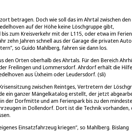
zort betragen. Doch wie soll das im Ahrtal zwischen den
Uedelhoven auf der Höhe keine Löschgruppe gibt,
d bis zum Kreisverkehr mit der L115, oder etwa im Ferie
ähr zehn Jahren schnell aus der Garage die privaten Auto
tern“, so Guido Mahlberg, fahren sie dann los.
s den Orten oberhalb des Ahrtals. Für den Bereich Ahrh
er Freilingen und Lommersdorf. Ahrdorf erhält die Hilf
edelhoven aus Üxheim oder Leudersdorf. (sli)
Krisensitzung zwischen Reintges, Vertretern der Löschg
e ein ganzer Mängelkatalog erstellt, der jetzt abgearb
 in der Dorfmitte und am Ferienpark bis zu den mindest
hrzeugen in Dollendorf. Dort ist die Technik vorhanden, 
ssen.
 eigenes Einsatzfahrzeug kriegen“, so Mahlberg. Bislang