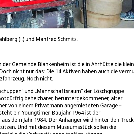
hlberg (l.) und Manfred Schmitz.
 der Gemeinde Blankenheim ist die in Ahrhütte die klein
 Doch nicht nur das: Die 14 Aktiven haben auch die vermu
tzfahrzeug. Noch nicht.
räteschuppen“ und „Mannschaftsraum“ der Löschgruppe
 notdürftig beheizbarer, heruntergekommener, alter
einer von einem Privatmann angemieteten Garage –
steht ein Youngtimer. Baujahr 1964 ist der
e aus dem Jahr 1984. Der Anhänger wird hinter den Treck
rstützen. Und mit diesem Museumsstück sollen die