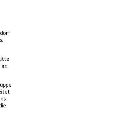
ndorf
s.
ütte
e im
ruppe
eitet
ens
die