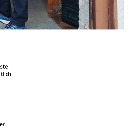
ste –
tlich
er