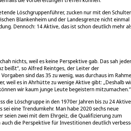
denfalls die Vorbereitungen treffen können.
etende Löschgruppenführer, zucken nur mit den Schulter
 zwischen Blankenheim und der Landesgrenze nicht einmal
dung. Dennoch: 14 Aktive, das ist schon deutlich mehr al
hah nichts, weil es keine Perspektive gab. Das sah jeden
nz beißt“, so Alfred Reintges, der Leiter der
 Vorgaben sind das 35 zu wenig, was durchaus im Rahm
r, weil es in Ahrhütte zu wenige Aktive gibt: „Deshalb wi
rd, können wir kaum junge Leute begeistern mitzumachen.“
ss die Löschgruppe in den 1970er Jahren bis zu 24 Aktive
Das sei eine Trendumkehr. Man habe 2020 sechs neue
seien zwei mit dem Ehrgeiz, die Qualifizierung zum
auch die Perspektive für Investitionen deutlich verbess