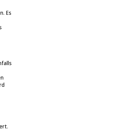
n. Es
s
falls
en
rd
ert.