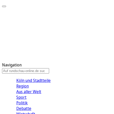
Meine KR
Meine Artikel
Meine Region
Meine Newsletter
Gewinnspiele
Mein Rundschau PLUS
Mein E-Paper
Navigation
Köln und Stadtteile
Region
Aus aller Welt
Sport
Politik
Debatte