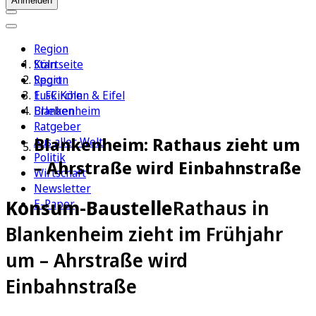
Anmelden
Region
Köln
Startseite
Sport
Region
1. FC Köln
Euskirchen & Eifel
Erleben
Blankenheim
Ratgeber
Blankenheim: Rathaus zieht um
Aus aller Welt
Politik
– Ahrstraße wird Einbahnstraße
Wirtschaft
Newsletter
Konsum-Baustelle
Rathaus in
E-Paper
Blankenheim zieht im Frühjahr
um – Ahrstraße wird
Einbahnstraße