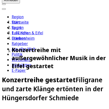
Anmelden
Region
Köln
Startseite
Sport
Region
1. FC Köln
Euskirchen & Eifel
Erleben
Blankenheim
Ratgeber
Konzertreihe mit
Aus aller Welt
Politik
außergewöhnlicher Musik in der
Wirtschaft
Eifel gestartet
Newsletter
E-Paper
Konzertreihe gestartet
Filigrane
und zarte Klänge ertönten in der
Hüngersdorfer Schmiede