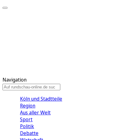
Meine KR
Meine Artikel
Meine Region
Meine Newsletter
Gewinnspiele
Mein Rundschau PLUS
Mein E-Paper
Navigation
Köln und Stadtteile
Region
Aus aller Welt
Sport
Politik
Debatte