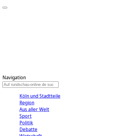
Meine KR
Meine Artikel
Meine Region
Meine Newsletter
Gewinnspiele
Mein Rundschau PLUS
Mein E-Paper
Navigation
Köln und Stadtteile
Region
Aus aller Welt
Sport
Politik
Debatte