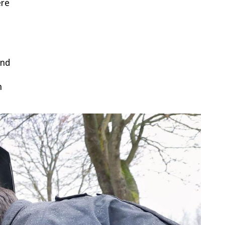
ere
und
n