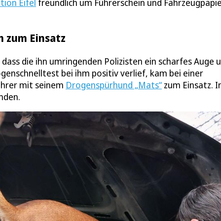
tion Eifel
freundlich um Führerschein und Fahrzeugpapi
m zum Einsatz
 dass die ihn umringenden Polizisten ein scharfes Auge 
enschnelltest bei ihm positiv verlief, kam bei einer
ührer mit seinem
Drogenspürhund „Mats“
zum Einsatz. I
nden.