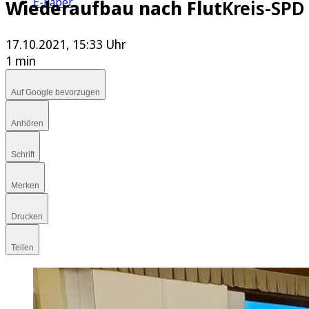
E-Paper
Wiederaufbau nach Flut
Kreis-SPD
17.10.2021, 15:33 Uhr
1 min
Auf Google bevorzugen
Anhören
Schrift
Merken
Drucken
Teilen