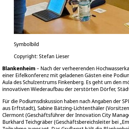
Symbolbild
Copyright: Stefan Lieser
Blankenheim
– Nach der verheerenden Hochwasserka
einer Eifelkonferenz mit geladenen Gästen eine Podiu
Aula des Schulzentrums Finkenberg. Es geht um den mög
innovativen Wiederaufbau der zerstörten Dörfer, Städt
Für die Podiumsdiskussion haben nach Angaben der 
aus Erftstadt), Sabine Bätzing-Lichtenthäler (Vorsitze
Clermont (Geschäftsführer der Innovation City Manag
Burkhard Teichgräber (Geschäftsbereichsleiter bei „E
Teilnahme zugesagt. Das Grußwort hält die Blankenhe