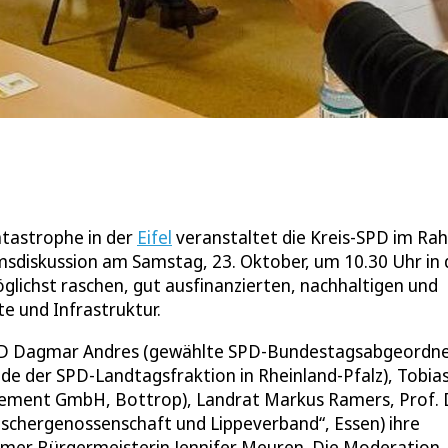
tastrophe in der
Eifel
veranstaltet die Kreis-SPD im R
msdiskussion am Samstag, 23. Oktober, um 10.30 Uhr in 
lichst raschen, gut ausfinanzierten, nachhaltigen und
e und Infrastruktur.
SPD Dagmar Andres (gewählte SPD-Bundestagsabgeordn
nde der SPD-Landtagsfraktion in Rheinland-Pfalz), Tobia
ement GmbH, Bottrop), Landrat Markus Ramers, Prof. D
mschergenossenschaft und Lippeverband“, Essen) ihre
imer Bürgermeisterin Jennifer Meuren. Die Moderation