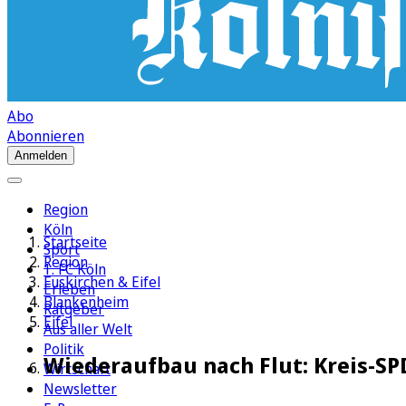
Abo
Abonnieren
Anmelden
Region
Köln
Startseite
Sport
Region
1. FC Köln
Euskirchen & Eifel
Erleben
Blankenheim
Ratgeber
Eifel
Aus aller Welt
Politik
Wiederaufbau nach Flut: Kreis-SPD
Wirtschaft
Newsletter