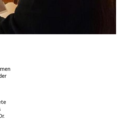
ahmen
der
ete
s
r.