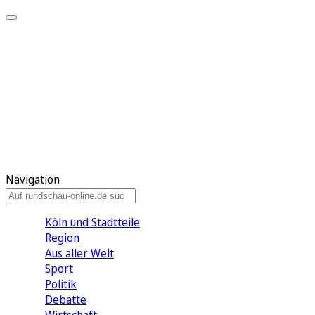
Meine KR
Meine Artikel
Meine Region
Meine Newsletter
Gewinnspiele
Mein Rundschau PLUS
Mein E-Paper
Navigation
Köln und Stadtteile
Region
Aus aller Welt
Sport
Politik
Debatte