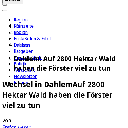
Anmelden
Region
Köln
Startseite
Sport
Region
1. FC Köln
Euskirchen & Eifel
Erleben
Dahlem
Ratgeber
Dahlem: Auf 2800 Hektar Wald
Aus aller Welt
Politik
haben die Förster viel zu tun
Wirtschaft
Newsletter
Wechsel in Dahlem
Auf 2800
E-Paper
Hektar Wald haben die Förster
viel zu tun
Von
Stefan Lieser