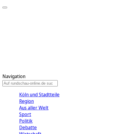
Meine KR
Meine Artikel
Meine Region
Meine Newsletter
Gewinnspiele
Mein Rundschau PLUS
Mein E-Paper
Navigation
Köln und Stadtteile
Region
Aus aller Welt
Sport
Politik
Debatte