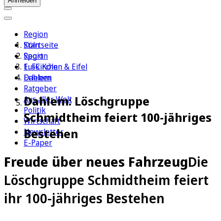
Anmelden
Region
Köln
Startseite
Sport
Region
1. FC Köln
Euskirchen & Eifel
Erleben
Dahlem
Ratgeber
Dahlem: Löschgruppe
Aus aller Welt
Politik
Schmidtheim feiert 100-jähriges
Wirtschaft
Bestehen
Newsletter
E-Paper
Freude über neues Fahrzeug
Die
Löschgruppe Schmidtheim feiert
ihr 100-jähriges Bestehen