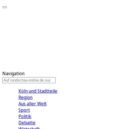
Meine KR
Meine Artikel
Meine Region
Meine Newsletter
Gewinnspiele
Mein Rundschau PLUS
Mein E-Paper
Navigation
Köln und Stadtteile
Region
Aus aller Welt
Sport
Politik
Debatte