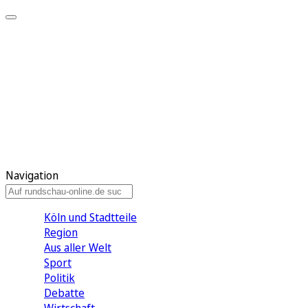
Meine KR
Meine Artikel
Meine Region
Meine Newsletter
Gewinnspiele
Mein Rundschau PLUS
Mein E-Paper
Navigation
Köln und Stadtteile
Region
Aus aller Welt
Sport
Politik
Debatte