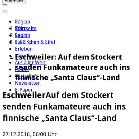
Anmelden
Region
Köln
Startseite
Sport
Region
1. FC Köln
Euskirchen & Eifel
Erleben
Eschweiler: Auf dem Stockert
Ratgeber
Aus aller Welt
senden Funkamateure auch ins
Politik
finnische „Santa Claus“-Land
Wirtschaft
Newsletter
E-Paper
Eschweiler
Auf dem Stockert
senden Funkamateure auch ins
finnische „Santa Claus“-Land
27.12.2016, 06:00 Uhr