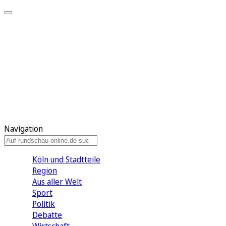
Meine KR
Meine Artikel
Meine Region
Meine Newsletter
Gewinnspiele
Mein Rundschau PLUS
Mein E-Paper
Navigation
Köln und Stadtteile
Region
Aus aller Welt
Sport
Politik
Debatte