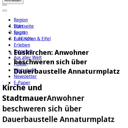
Anmelden
Region
Köln
Startseite
Sport
Region
1. FC Köln
Euskirchen & Eifel
Erleben
Euskirchen: Anwohner
Ratgeber
Aus aller Welt
beschweren sich über
Politik
Dauerbaustelle Annaturmplatz
Wirtschaft
Newsletter
E-Paper
Kirche und
Stadtmauer
Anwohner
beschweren sich über
Dauerbaustelle Annaturmplatz