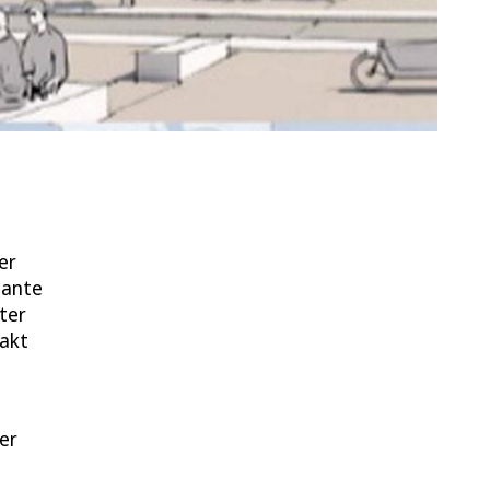
er
lante
iter
takt
er