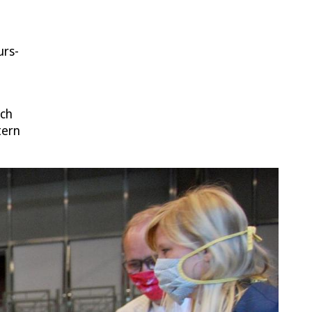
urs-
uch
tern