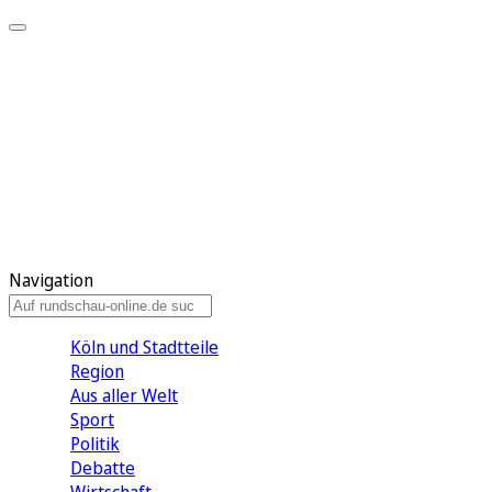
Meine KR
Meine Artikel
Meine Region
Meine Newsletter
Gewinnspiele
Mein Rundschau PLUS
Mein E-Paper
Navigation
Köln und Stadtteile
Region
Aus aller Welt
Sport
Politik
Debatte