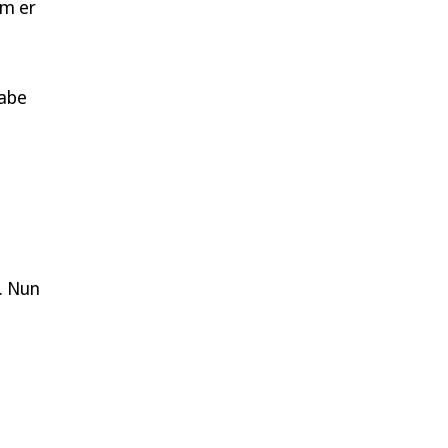
em er
habe
. Nun