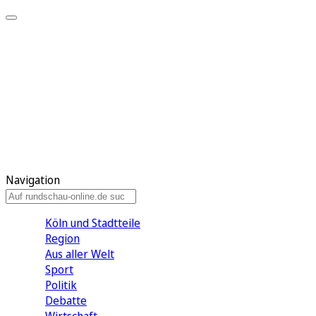
Meine KR
Meine Artikel
Meine Region
Meine Newsletter
Gewinnspiele
Mein Rundschau PLUS
Mein E-Paper
Navigation
Köln und Stadtteile
Region
Aus aller Welt
Sport
Politik
Debatte