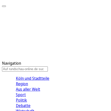
Meine KR
Meine Artikel
Meine Region
Meine Newsletter
Gewinnspiele
Mein Rundschau PLUS
Mein E-Paper
Navigation
Köln und Stadtteile
Region
Aus aller Welt
Sport
Politik
Debatte