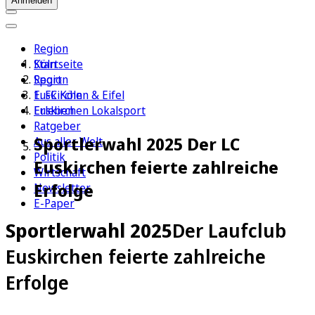
Anmelden
Region
Köln
Startseite
Sport
Region
1. FC Köln
Euskirchen & Eifel
Erleben
Euskirchen Lokalsport
Ratgeber
Sportlerwahl 2025 Der LC
Aus aller Welt
Politik
Euskirchen feierte zahlreiche
Wirtschaft
Erfolge
Newsletter
E-Paper
Sportlerwahl 2025
Der Laufclub
Euskirchen feierte zahlreiche
Erfolge