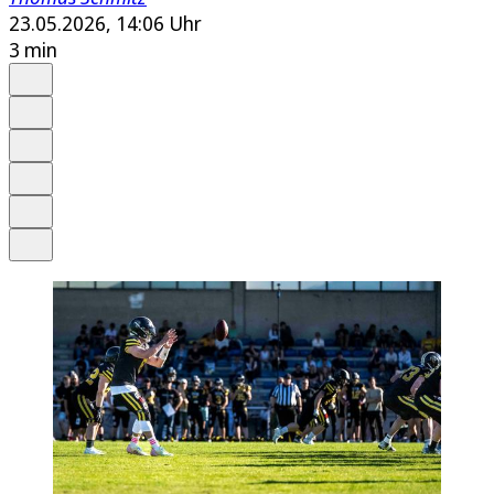
23.05.2026, 14:06 Uhr
3 min
Auf Google bevorzugen
Anhören
Schrift
Merken
Drucken
Teilen