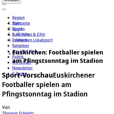
Anmelden
Region
Köln
Startseite
Sport
Region
1. FC Köln
Euskirchen & Eifel
Erleben
Euskirchen Lokalsport
Ratgeber
Euskirchen: Footballer spielen
Aus aller Welt
Politik
am Pfingstsonntag im Stadion
Wirtschaft
Newsletter
Sport-Vorschau
Euskirchener
E-Paper
Footballer spielen am
Pfingstsonntag im Stadion
Von
Thomas Schmitz