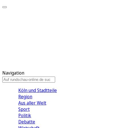
Meine KR
Meine Artikel
Meine Region
Meine Newsletter
Gewinnspiele
Mein Rundschau PLUS
Mein E-Paper
Navigation
Köln und Stadtteile
Region
Aus aller Welt
Sport
Politik
Debatte