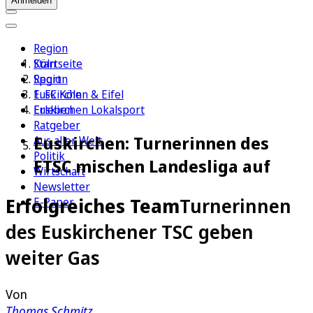
Anmelden
Region
Köln
Startseite
Sport
Region
1. FC Köln
Euskirchen & Eifel
Erleben
Euskirchen Lokalsport
Ratgeber
Euskirchen: Turnerinnen des
Aus aller Welt
Politik
ETSC mischen Landesliga auf
Wirtschaft
Newsletter
Erfolgreiches Team
Turnerinnen
E-Paper
des Euskirchener TSC geben
weiter Gas
Von
Thomas Schmitz