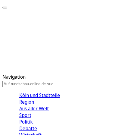
Meine KR
Meine Artikel
Meine Region
Meine Newsletter
Gewinnspiele
Mein Rundschau PLUS
Mein E-Paper
Navigation
Köln und Stadtteile
Region
Aus aller Welt
Sport
Politik
Debatte