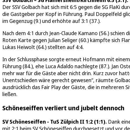
SSV Golbach – SG Flamersheim/Kirchheim 6:5 (3:1).
Der SSV Golbach hat sich mit 6:5 gegen die SG FlaKi d
die Gastgeber per Kopf in Führung. Paul Doppelfeld gl
im Gegenzug (9.) und erhöhte auf 3:1 (37.).
Nach dem 4:1 durch Jean-Claude Kamano (56.) schien di
Roten Karte gegen Julian Seliger (60.) kämpfte sich Fla
Lukas Heiwolt (64.) stellten auf 4:4.
In der Schlussphase sorgte erneut Hofmann mit einem 
Führung (84.), ehe Luca Adaldo nachlegte (87.). Jan Ost
mehr war für die Gäste aber nicht drin. Kurz zuvor ha
Unentschieden wäre gerecht gewesen“, räumte Golbachs 
ausdrücklich das Fair Play der Gäste, die in mehreren 
ließen.
Schöneseiffen verliert und jubelt dennoch
SV Schöneseiffen - TuS Zülpich II 1:2 (1:1).
Dank eine
mit 2:1 beim SV Schöneseiffen durchgesetzt und vor de