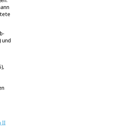
gen:
mann
rtete
b-
) und
),
en
 II