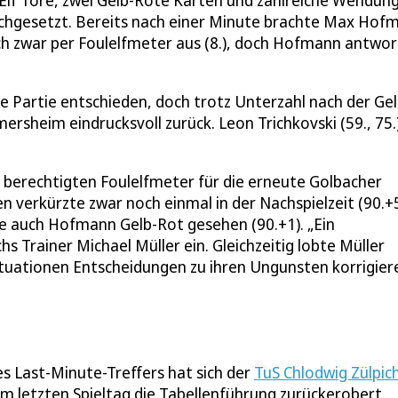
Elf Tore, zwei Gelb-Rote Karten und zahlreiche Wendun
urchgesetzt. Bereits nach einer Minute brachte Max Hof
ich zwar per Foulelfmeter aus (8.), doch Hofmann antwo
e Partie entschieden, doch trotz Unterzahl nach der Gel
mersheim eindrucksvoll zurück. Leon Trichkovski (59., 75.
berechtigten Foulelfmeter für die erneute Golbacher
en verkürzte zwar noch einmal in der Nachspielzeit (90.+5
tte auch Hofmann Gelb-Rot gesehen (90.+1). „Ein
Trainer Michael Müller ein. Gleichzeitig lobte Müller
Situationen Entscheidungen zu ihren Ungunsten korrigier
s Last-Minute-Treffers hat sich der
TuS Chlodwig Zülpich
m letzten Spieltag die Tabellenführung zurückerobert.