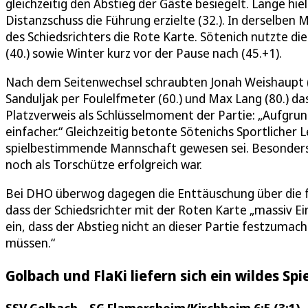
gleichzeitig den Abstieg der Gäste besiegelt. Lange hi
Distanzschuss die Führung erzielte (32.). In derselben
des Schiedsrichters die Rote Karte. Sötenich nutzte d
(40.) sowie Winter kurz vor der Pause nach (45.+1).
Nach dem Seitenwechsel schraubten Jonah Weishaupt (47
Sanduljak per Foulelfmeter (60.) und Max Lang (80.) d
Platzverweis als Schlüsselmoment der Partie: „Aufgrun
einfacher.“ Gleichzeitig betonte Sötenichs Sportlicher
spielbestimmende Mannschaft gewesen sei. Besonders f
noch als Torschütze erfolgreich war.
Bei DHO überwog dagegen die Enttäuschung über die f
dass der Schiedsrichter mit der Roten Karte „massiv 
ein, dass der Abstieg nicht an dieser Partie festzumach
müssen.“
Golbach und FlaKi liefern sich ein wildes Spi