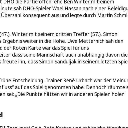
elt DHO die Partie offen, ehe Ben Winter mit einem
 Minute sah DHO-Spieler Wael Hassan nach einer Beleidig
ie Überzahl konsequent aus und legte durch Martin Schmi
.), Winter mit seinem dritten Treffer (57.), Simon
as Ergebnis weiter in die Höhe. Uwe Metternich sah den
d der Roten Karte war das Spiel für uns
 Leiter, dass seine Mannschaft auch unabhängig davon die
reute ihn, dass Simon Sanduljak in seinem letzten Spie
rühe Entscheidung. Trainer René Urbach war der Meinu
Einfluss“ auf das Spiel genommen habe. Dennoch räumte 
en sei: „Die Punkte hätten wir in anderen Spielen holen
el