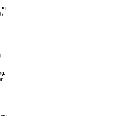
ung
tz
l
ng,
er