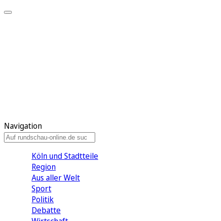
Meine KR
Meine Artikel
Meine Region
Meine Newsletter
Gewinnspiele
Mein Rundschau PLUS
Mein E-Paper
Navigation
Köln und Stadtteile
Region
Aus aller Welt
Sport
Politik
Debatte