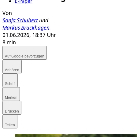
E-Paper
Von
Sonja Schubert
und
Markus Brackhagen
01.06.2026, 18:37 Uhr
8 min
Auf Google bevorzugen
Anhören
Schrift
Merken
Drucken
Teilen