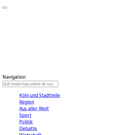
Meine KR
Meine Artikel
Meine Region
Meine Newsletter
Gewinnspiele
Mein Rundschau PLUS
Mein E-Paper
Navigation
Köln und Stadtteile
Region
Aus aller Welt
Sport
Politik
Debatte