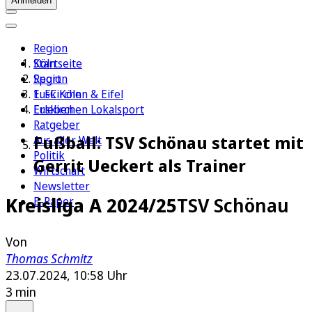
Anmelden
Region
Köln
Startseite
Sport
Region
1. FC Köln
Euskirchen & Eifel
Erleben
Euskirchen Lokalsport
Ratgeber
Fußball: TSV Schönau startet mit
Aus aller Welt
Politik
Gerrit Ueckert als Trainer
Wirtschaft
Newsletter
Kreisliga A 2024/25
TSV Schönau
E-Paper
Von
Thomas Schmitz
23.07.2024, 10:58 Uhr
3 min
Auf Google bevorzugen