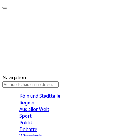
Meine KR
Meine Artikel
Meine Region
Meine Newsletter
Gewinnspiele
Mein Rundschau PLUS
Mein E-Paper
Navigation
Köln und Stadtteile
Region
Aus aller Welt
Sport
Politik
Debatte