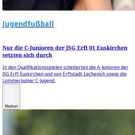
Jugendfußball
Nur die C-Junioren der JSG Erft 01 Euskirchen
setzten sich durch
In den Qualifikationsspielen scheiterten die A-Junioren der
JSG Erft Euskirchen und von Erftstadt-Lechenich sowie die
Lommersumer C-Jugend.
Merken