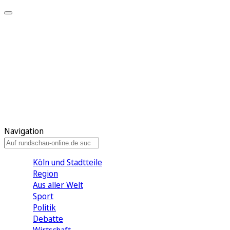
Meine KR
Meine Artikel
Meine Region
Meine Newsletter
Gewinnspiele
Mein Rundschau PLUS
Mein E-Paper
Navigation
Köln und Stadtteile
Region
Aus aller Welt
Sport
Politik
Debatte