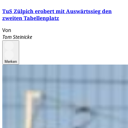
TuS Zülpich erobert mit Auswärtssieg den
zweiten Tabellenplatz
Von
Tom Steinicke
Merken