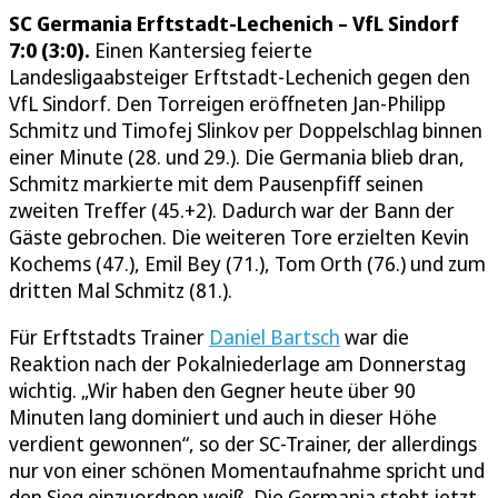
SC Germania Erftstadt-Lechenich – VfL Sindorf
7:0 (3:0).
Einen Kantersieg feierte
Landesligaabsteiger Erftstadt-Lechenich gegen den
VfL Sindorf. Den Torreigen eröffneten Jan-Philipp
Schmitz und Timofej Slinkov per Doppelschlag binnen
einer Minute (28. und 29.). Die Germania blieb dran,
Schmitz markierte mit dem Pausenpfiff seinen
zweiten Treffer (45.+2). Dadurch war der Bann der
Gäste gebrochen. Die weiteren Tore erzielten Kevin
Kochems (47.), Emil Bey (71.), Tom Orth (76.) und zum
dritten Mal Schmitz (81.).
Für Erftstadts Trainer
Daniel Bartsch
war die
Reaktion nach der Pokalniederlage am Donnerstag
wichtig. „Wir haben den Gegner heute über 90
Minuten lang dominiert und auch in dieser Höhe
verdient gewonnen“, so der SC-Trainer, der allerdings
nur von einer schönen Momentaufnahme spricht und
den Sieg einzuordnen weiß. Die Germania steht jetzt