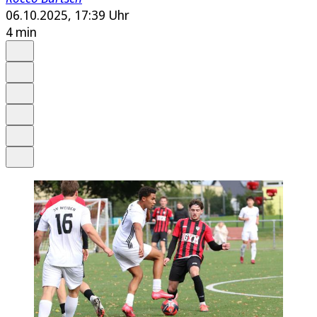
06.10.2025, 17:39 Uhr
4 min
Auf Google bevorzugen
Anhören
Schrift
Merken
Drucken
Teilen