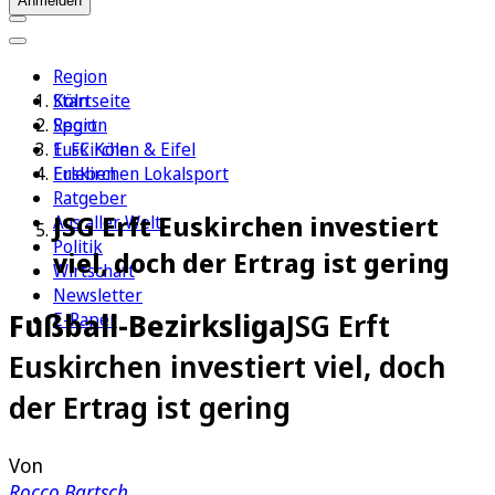
Anmelden
Region
Köln
Startseite
Sport
Region
1. FC Köln
Euskirchen & Eifel
Erleben
Euskirchen Lokalsport
Ratgeber
JSG Erft Euskirchen investiert
Aus aller Welt
Politik
viel, doch der Ertrag ist gering
Wirtschaft
Newsletter
Fußball-Bezirksliga
JSG Erft
E-Paper
Euskirchen investiert viel, doch
der Ertrag ist gering
Von
Rocco Bartsch