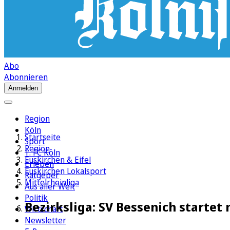
Abo
Abonnieren
Anmelden
Region
Köln
Startseite
Sport
Region
1. FC Köln
Euskirchen & Eifel
Erleben
Euskirchen Lokalsport
Ratgeber
Mittelrheinliga
Aus aller Welt
Politik
Bezirksliga: SV Bessenich startet
Wirtschaft
Newsletter