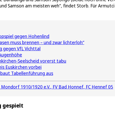
 und Samson am meisten weh“, findet Storb. Für Armutci 
opspiel gegen Hohenlind
asen muss brennen – und zwar lichterloh“
 gegen VfL Vichttal
 Augenhöhe
kirchen-Seelscheid vorerst tabu
eis Euskirchen vorbei
 baut Tabellenführung aus
 Mondorf 1910/1920 e.V.
FV Bad Honnef
FC Hennef 05
 gespielt