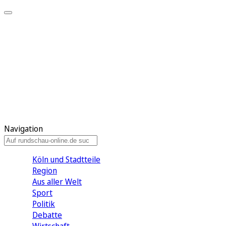
Meine KR
Meine Artikel
Meine Region
Meine Newsletter
Gewinnspiele
Mein Rundschau PLUS
Mein E-Paper
Navigation
Köln und Stadtteile
Region
Aus aller Welt
Sport
Politik
Debatte