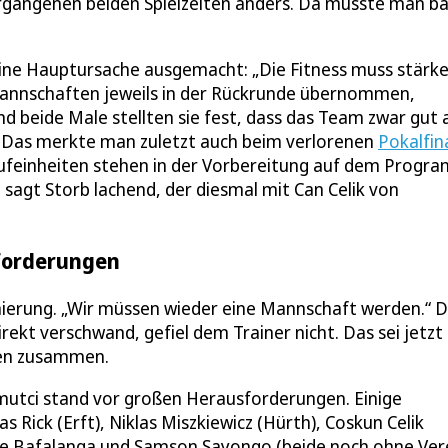
vergangenen beiden Spielzeiten anders. Da musste man b
eine Hauptursache ausgemacht: „Die Fitness muss stärke
 Mannschaften jeweils in der Rückrunde übernommen,
d beide Male stellten sie fest, dass das Team zwar gut
g. Das merkte man zuletzt auch beim verlorenen
Pokalfin
 Laufeinheiten stehen in der Vorbereitung auf dem Progr
gt Storb lachend, der diesmal mit Can Celik von
sforderungen
ierung. „Wir müssen wieder eine Mannschaft werden.“ 
irekt verschwand, gefiel dem Trainer nicht. Das sei jetzt
ten zusammen.
Armutci stand vor großen Herausforderungen. Einige
Rick (Erft), Niklas Miszkiewicz (Hürth), Coskun Celik
nge Bafalanga und Samson Sayongo (beide noch ohne Vere