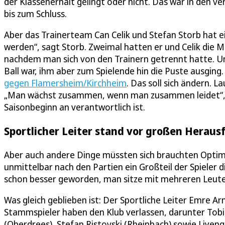
der Klassenerhalt gelingt oder nicht. Das war in den 
bis zum Schluss.
Aber das Trainerteam Can Celik und Stefan Storb hat 
werden“, sagt Storb. Zweimal hatten er und Celik die
nachdem man sich von den Trainern getrennt hatte. Un
Ball war, ihm aber zum Spielende hin die Puste ausgin
gegen Flamersheim/Kirchheim
. Das soll sich ändern.
„Man wächst zusammen, wenn man zusammen leidet“, sa
Saisonbeginn an verantwortlich ist.
Sportlicher Leiter stand vor großen Herau
Aber auch andere Dinge müssten sich brauchten Optim
unmittelbar nach den Partien ein Großteil der Spieler d
schon besser geworden, man sitze mit mehreren Leu
Was gleich geblieben ist: Der Sportliche Leiter Emre 
Stammspieler haben den Klub verlassen, darunter Tobias 
(Oberdrees), Stefan Ristovski (Rheinbach) sowie Liye