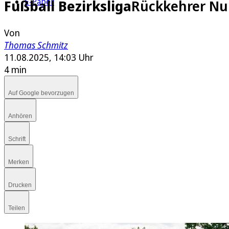
E-Paper
Fußball Bezirksliga
Rückkehrer Nur
Von
Thomas Schmitz
11.08.2025, 14:03 Uhr
4 min
Auf Google bevorzugen
Anhören
Schrift
Merken
Drucken
Teilen