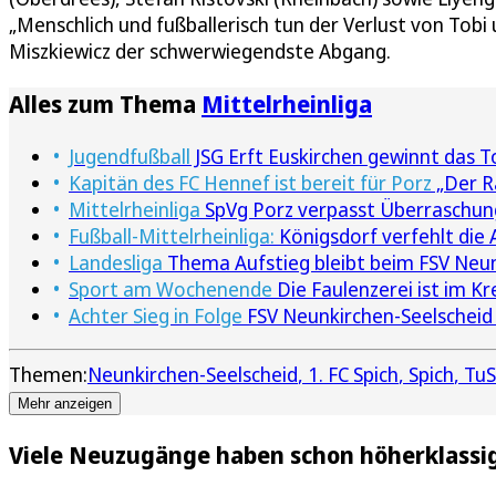
„Menschlich und fußballerisch tun der Verlust von Tobi
Miszkiewicz der schwerwiegendste Abgang.
Alles zum Thema
Mittelrheinliga
Jugendfußball
JSG Erft Euskirchen gewinnt das T
Kapitän des FC Hennef ist bereit für Porz
„Der R
Mittelrheinliga
SpVg Porz verpasst Überraschung
Fußball-Mittelrheinliga:
Königsdorf verfehlt die
Landesliga
Thema Aufstieg bleibt beim FSV Neun
Sport am Wochenende
Die Faulenzerei ist im Kr
Achter Sieg in Folge
FSV Neunkirchen-Seelscheid
Themen:
Neunkirchen-Seelscheid
1. FC Spich
Spich
TuS
Mehr anzeigen
Viele Neuzugänge haben schon höherklassig