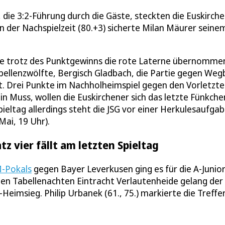
 die 3:2-Führung durch die Gäste, steckten die Euskirch
In der Nachspielzeit (80.+3) sicherte Milan Mäurer seine
, die trotz des Punktgewinns die rote Laterne übernomme
abellenzwölfte, Bergisch Gladbach, die Partie gegen Weg
 Drei Punkte im Nachholheimspiel gegen den Vorletzt
n Muss, wollen die Euskirchener sich das letzte Fünkche
ieltag allerdings steht die JSG vor einer Herkulesaufgab
Mai, 19 Uhr).
z vier fällt am letzten Spieltag
M-Pokals
gegen Bayer Leverkusen ging es für die A-Junio
 den Tabellenachten Eintracht Verlautenheide gelang der 
-Heimsieg. Philip Urbanek (61., 75.) markierte die Treffer