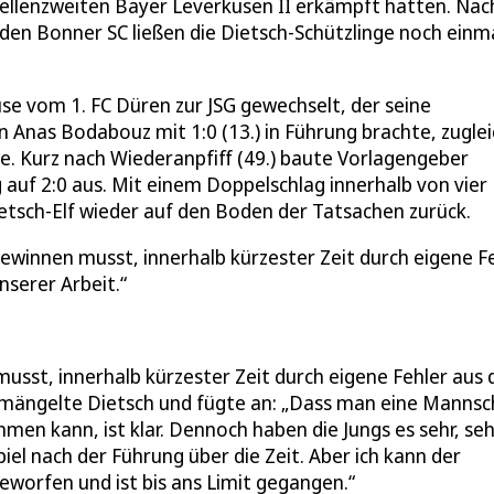
llenzweiten Bayer Leverkusen II erkämpft hatten. Nac
n Bonner SC ließen die Dietsch-Schützlinge noch einma
se vom 1. FC Düren zur JSG gewechselt, der seine
Anas Bodabouz mit 1:0 (13.) in Führung brachte, zuglei
fte. Kurz nach Wiederanpfiff (49.) baute Vorlagengeber
auf 2:0 aus. Mit einem Doppelschlag innerhalb von vier
ietsch-Elf wieder auf den Boden der Tatsachen zurück.
 gewinnen musst, innerhalb kürzester Zeit durch eigene F
nserer Arbeit.
musst, innerhalb kürzester Zeit durch eigene Fehler aus 
emängelte Dietsch und fügte an: „Dass man eine Mannsc
en kann, ist klar. Dennoch haben die Jungs es sehr, seh
el nach der Führung über die Zeit. Aber ich kann der
eworfen und ist bis ans Limit gegangen.“