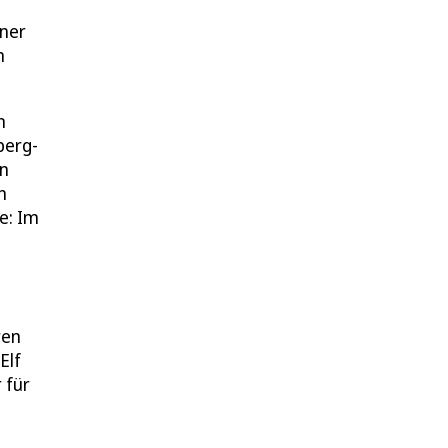
ener
m
n
berg-
en
n
e: Im
ren
Elf
 für