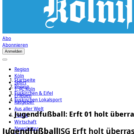
Abo
Abonnieren
Anmelden
Region
Köln
Startseite
Sport
Region
1. FC Köln
Euskirchen & Eifel
Erleben
Euskirchen Lokalsport
Ratgeber
Aus aller Welt
Jugendfußball: Erft 01 holt über
Politik
Wirtschaft
Newsletter
Jugendfußball
JSG Erft holt überr