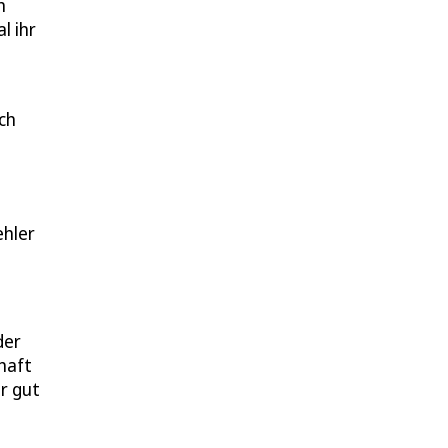
h
l ihr
ch
ehler
der
haft
r gut