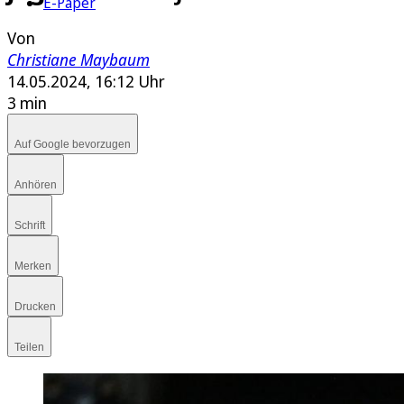
E-Paper
Von
Christiane Maybaum
14.05.2024, 16:12 Uhr
3 min
Auf Google bevorzugen
Anhören
Schrift
Merken
Drucken
Teilen