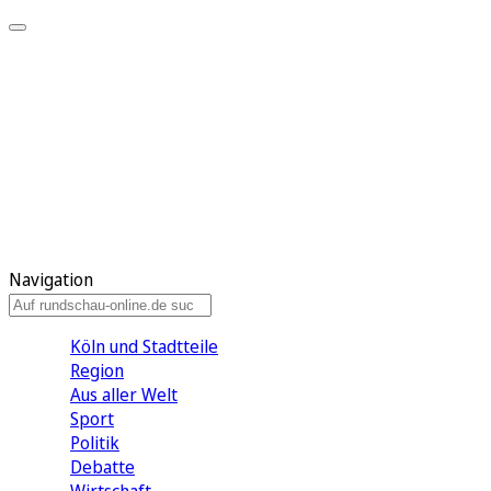
Meine KR
Meine Artikel
Meine Region
Meine Newsletter
Gewinnspiele
Mein Rundschau PLUS
Mein E-Paper
Navigation
Köln und Stadtteile
Region
Aus aller Welt
Sport
Politik
Debatte