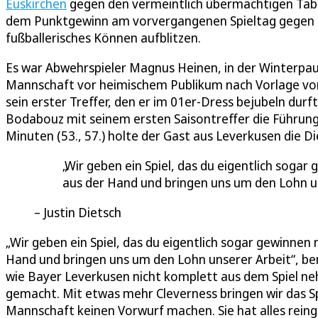
Euskirchen
gegen den vermeintlich übermächtigen Tabe
dem Punktgewinn am vorvergangenen Spieltag gegen de
fußballerisches Können aufblitzen.
Es war Abwehrspieler Magnus Heinen, in der Winterpau
Mannschaft vor heimischem Publikum nach Vorlage von 
sein erster Treffer, den er im 01er-Dress bejubeln dur
Bodabouz mit seinem ersten Saisontreffer die Führung 
Minuten (53., 57.) holte der Gast aus Leverkusen die D
Wir geben ein Spiel, das du eigentlich sogar
aus der Hand und bringen uns um den Lohn u
Justin Dietsch
„Wir geben ein Spiel, das du eigentlich sogar gewinnen 
Hand und bringen uns um den Lohn unserer Arbeit“, b
wie Bayer Leverkusen nicht komplett aus dem Spiel nehm
gemacht. Mit etwas mehr Cleverness bringen wir das Spi
Mannschaft keinen Vorwurf machen. Sie hat alles reing