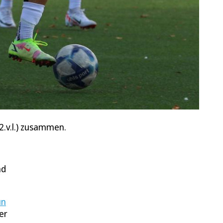
(2.v.l.) zusammen.
nd
un
er