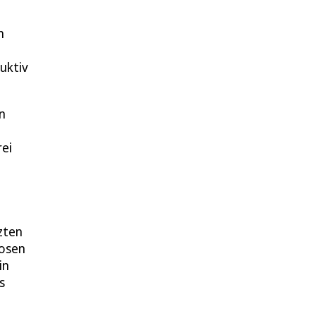
h
uktiv
en
rei
zten
losen
in
s