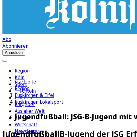
Abo
Abonnieren
Anmelden
Region
Köln
Startseite
Sport
Region
1. FC Köln
Euskirchen & Eifel
Erleben
Euskirchen Lokalsport
Ratgeber
Aus aller Welt
Jugendfußball: JSG-B-Jugend mit
Politik
Wirtschaft
Newsletter
Jugendfußball
B-Jugend der JSG Er