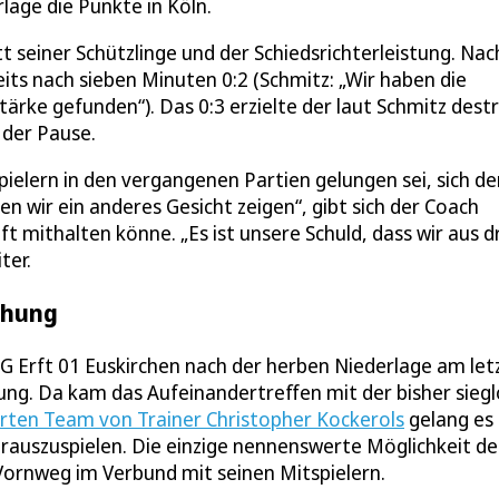
lage die Punkte in Köln.
 seiner Schützlinge und der Schiedsrichterleistung. Nac
its nach sieben Minuten 0:2 (Schmitz: „Wir haben die
ke gefunden“). Das 0:3 erzielte der laut Schmitz destr
der Pause.
Spielern in den vergangenen Partien gelungen sei, sich d
n wir ein anderes Gesicht zeigen“, gibt sich der Coach
t mithalten könne. „Es ist unsere Schuld, dass wir aus d
ter.
chung
G Erft 01 Euskirchen nach der herben Niederlage am let
g. Da kam das Aufeinandertreffen mit der bisher sieg
erten Team von Trainer Christopher Kockerols
gelang es 
erauszuspielen. Die einzige nennenswerte Möglichkeit de
Vornweg im Verbund mit seinen Mitspielern.