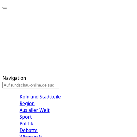
Meine KR
Meine Artikel
Meine Region
Meine Newsletter
Gewinnspiele
Mein Rundschau PLUS
Mein E-Paper
Navigation
Köln und Stadtteile
Region
Aus aller Welt
Sport
Politik
Debatte