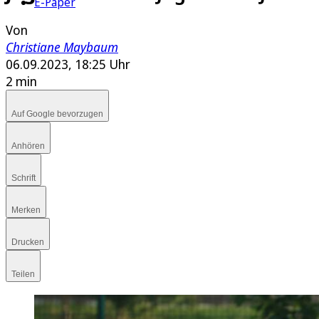
E-Paper
Von
Christiane Maybaum
06.09.2023, 18:25 Uhr
2 min
Auf Google bevorzugen
Anhören
Schrift
Merken
Drucken
Teilen