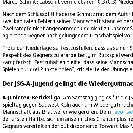
Marcel Schmitz „absolut vermeidbaren“ 0:3 (0:3)-Nieder
Nach dem Schlusspfiff haderte Schmitz mit dem Auftritt
zwei kapitalen Fehlern seiner Mannschaft stand es bere
Zweikämpfe nicht angenommen und nicht zu unserer Stär
agierende Gegner nach gelungenem Umschaltspiel vor 
Trotz der Niederlage sei festzustellen, dass es seinen 
Respekt des Gegners zu erarbeiten. „Im Rückspiel werde
kämpferisch. Festzuhalten bleibe, dass seine Mannschaf
Spielen nur drei Punkte holen“, kritisierte der Übungslei
Der JSG-A-Jugend gelingt die Wiedergutma
A-Junioren-Bezirksliga:
Am Samstag ging es für die JS
Spieltag gegen Südwest Köln auch um Wiedergutmachun
Mannschaft aus Brauweiler wie gerufen. Dem
favorisi
der ersten Hälfte, sich ein ansehnliches Chancenplus h
Gegners vereitelten der gut disponierte Torwart Max 