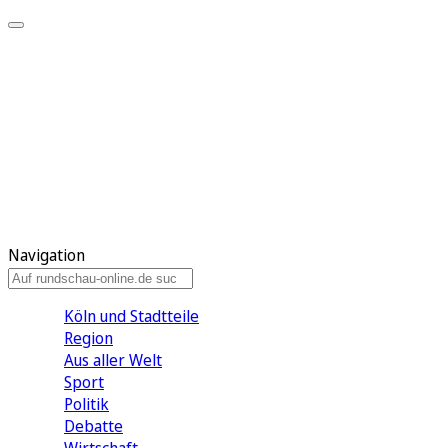
Meine KR
Meine Artikel
Meine Region
Meine Newsletter
Gewinnspiele
Mein Rundschau PLUS
Mein E-Paper
Navigation
Köln und Stadtteile
Region
Aus aller Welt
Sport
Politik
Debatte