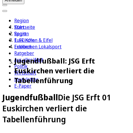
Anmelden
Region
Köln
Startseite
Sport
Region
1. FC Köln
Euskirchen & Eifel
Erleben
Euskirchen Lokalsport
Ratgeber
Jugendfußball: JSG Erft
Aus aller Welt
Politik
Euskirchen verliert die
Wirtschaft
Tabellenführung
Newsletter
E-Paper
Jugendfußball
Die JSG Erft 01
Euskirchen verliert die
Tabellenführung