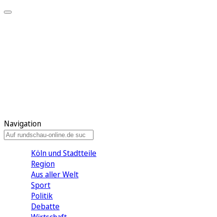
Meine KR
Meine Artikel
Meine Region
Meine Newsletter
Gewinnspiele
Mein Rundschau PLUS
Mein E-Paper
Navigation
Köln und Stadtteile
Region
Aus aller Welt
Sport
Politik
Debatte