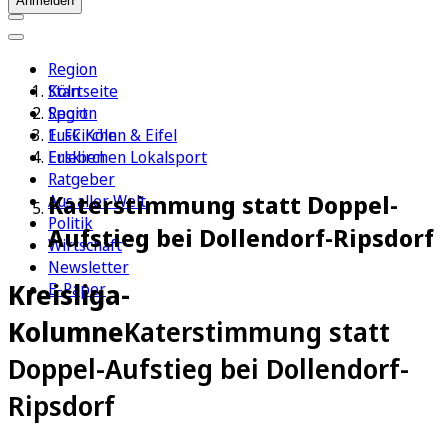
Anmelden
Region
Köln
Startseite
Sport
Region
1. FC Köln
Euskirchen & Eifel
Erleben
Euskirchen Lokalsport
Ratgeber
Katerstimmung statt Doppel-
Aus aller Welt
Politik
Aufstieg bei Dollendorf-Ripsdorf
Wirtschaft
Newsletter
Kreisliga-
E-Paper
Kolumne
Katerstimmung statt
Doppel-Aufstieg bei Dollendorf-
Ripsdorf