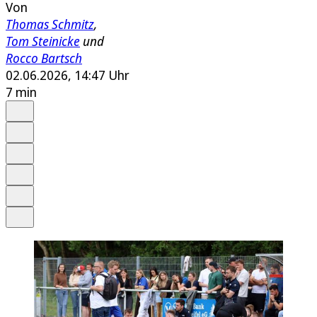
Von
Thomas Schmitz
,
Tom Steinicke
und
Rocco Bartsch
02.06.2026, 14:47 Uhr
7 min
Auf Google bevorzugen
Anhören
Schrift
Merken
Drucken
Teilen