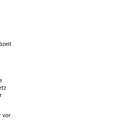
bzeit
e
etz
r
r vor
e