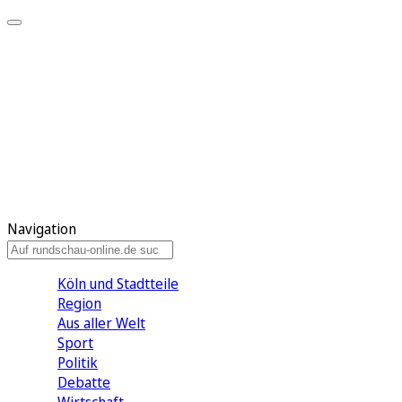
Meine KR
Meine Artikel
Meine Region
Meine Newsletter
Gewinnspiele
Mein Rundschau PLUS
Mein E-Paper
Navigation
Köln und Stadtteile
Region
Aus aller Welt
Sport
Politik
Debatte