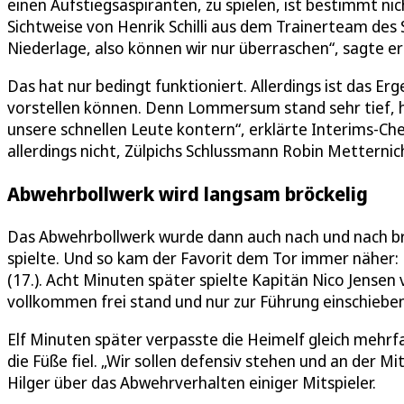
einen Aufstiegsaspiranten, zu spielen, ist bestimmt nic
Sichtweise von Henrik Schilli aus dem Trainerteam des
Niederlage, also können wir nur überraschen“, sagte er
Das hat nur bedingt funktioniert. Allerdings ist das Er
vorstellen können. Denn Lommersum stand sehr tief, h
unsere schnellen Leute kontern“, erklärte Interims-Che
allerdings nicht, Zülpichs Schlussmann Robin Metternic
Abwehrbollwerk wird langsam bröckelig
Das Abwehrbollwerk wurde dann auch nach und nach bröc
spielte. Und so kam der Favorit dem Tor immer näher
(17.). Acht Minuten später spielte Kapitän Nico Jensen 
vollkommen frei stand und nur zur Führung einschiebe
Elf Minuten später verpasste die Heimelf gleich mehrfac
die Füße fiel. „Wir sollen defensiv stehen und an der M
Hilger über das Abwehrverhalten einiger Mitspieler.