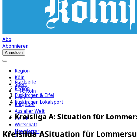
Abo
Abonnieren
Anmelden
Region
Köln
Startseite
Sport
Region
1. FC Köln
Euskirchen & Eifel
Erleben
Euskirchen Lokalsport
Ratgeber
Aus aller Welt
Kreisliga A: Situation für Lomm
Politik
Wirtschaft
Newsletter
Kreisliga A
Situation für Lommers