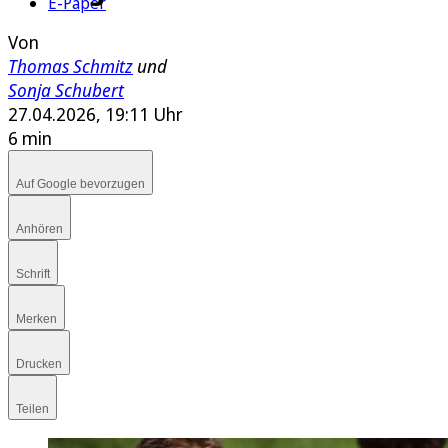
E-Paper
Von
Thomas Schmitz
und
Sonja Schubert
27.04.2026, 19:11 Uhr
6 min
Auf Google bevorzugen
Anhören
Schrift
Merken
Drucken
Teilen