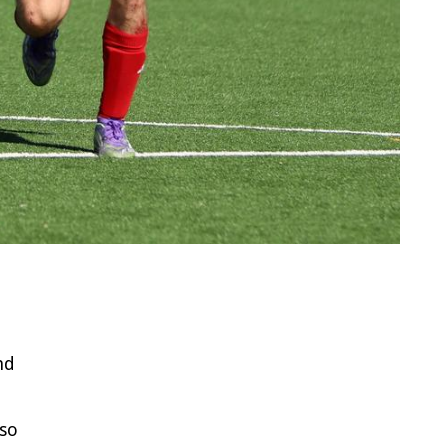
nd
lso