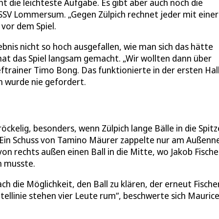
ht die leichteste Aufgabe. Es gibt aber auch noch die
 SSV Lommersum. „Gegen Zülpich rechnet jeder mit einer
 vor dem Spiel.
gebnis nicht so hoch ausgefallen, wie man sich das hätte
at das Spiel langsam gemacht. „Wir wollten dann über
ftrainer Timo Bong. Das funktionierte in der ersten Hal
h wurde nie gefordert.
kelig, besonders, wenn Zülpich lange Bälle in die Spitz
: Ein Schuss von Tamino Mäurer zappelte nur am Außenn
von rechts außen einen Ball in die Mitte, wo Jakob Fische
n musste.
h die Möglichkeit, den Ball zu klären, der erneut Fische
ittellinie stehen vier Leute rum“, beschwerte sich Mauric