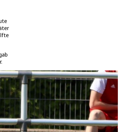
ute
äter
lfte
 gab
r.