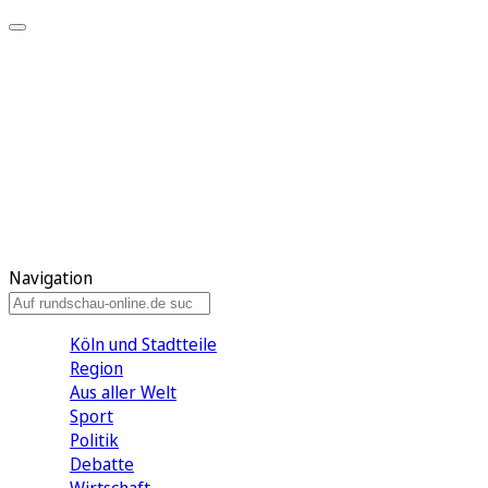
Meine KR
Meine Artikel
Meine Region
Meine Newsletter
Gewinnspiele
Mein Rundschau PLUS
Mein E-Paper
Navigation
Köln und Stadtteile
Region
Aus aller Welt
Sport
Politik
Debatte