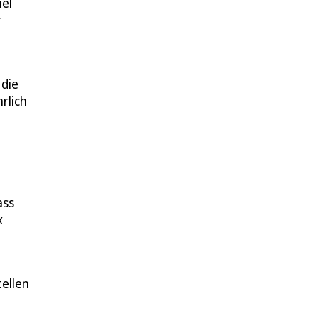
iel
r
 die
rlich
ass
x
ellen