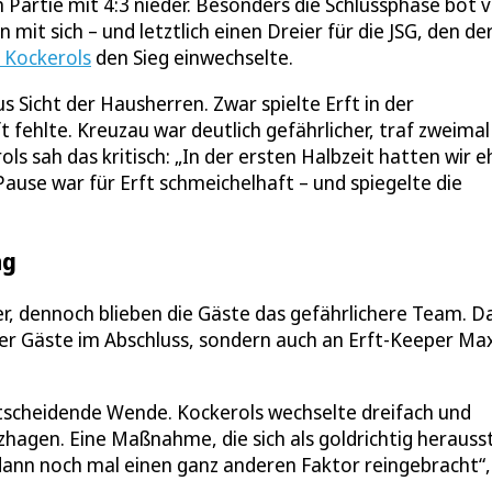
n Partie mit 4:3 nieder. Besonders die Schlussphase bot v
 sich – und letztlich einen Dreier für die JSG, den de
r Kockerols
den Sieg einwechselte.
s Sicht der Hausherren. Zwar spielte Erft in der
fehlte. Kreuzau war deutlich gefährlicher, traf zweimal
s sah das kritisch: „In der ersten Halbzeit hatten wir eh
 Pause war für Erft schmeichelhaft – und spiegelte die
ag
r, dennoch blieben die Gäste das gefährlichere Team. D
der Gäste im Abschluss, sondern auch an Erft-Keeper Ma
ntscheidende Wende. Kockerols wechselte dreifach und
agen. Eine Maßnahme, die sich als goldrichtig herausst
 dann noch mal einen ganz anderen Faktor reingebracht“,