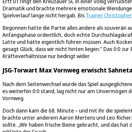
Erft 01 ringt den Kreuzauer SC in einer völlig verrückte
Dramatik und brachte mehrere emotionale Wendungen mit
Spielverlauf lange nicht hergab. Bis
Trainer Christophe
Begonnen hatte die Partie alles andere als souverän au
Anfangsphase ordentlich, doch echte Durchschlagskraft 
Latte und hätte eigentlich führen müssen. Auch Kockerol
gesagt Glück, dass wir nicht hinten liegen.“ Das 0:0 zur
Kräfteverhältnisse nur bedingt wider.
JSG-Torwart Max Vornweg erwischt Sahnet
Nach dem Seitenwechsel wurde das Spiel ausgeglichene
es weiterhin 0:0 stand, lag nicht nur am Unvermögen 
Vornweg.
Doch dann kam die 68. Minute – und mit ihr die spiele
brachte unter anderem Aaron Mertens und Leo Richerzh
sollte. „Wir haben frische Beine gebracht, und das hat
erklärte der Coach.