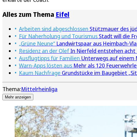
Alles zum Thema
Eifel
Arbeiten sind abgeschlossen
Stützmauer des jüdi
Für Naherholung und Tourismus
Stadt will die 
„Grüne Neune“
Landwirtspaar aus Heimbach-Vlat
Residenz an der Olef
In Nierfeld entstehen acht
Ausflugtipps für Familien
Unterwegs auf einem M
Warn-Apps lösten aus
Mehr als 120 Feuerwehrle
Kaum Nachfrage
Grundstücke im Baugebiet „Sitt
Thema:
Mittelrheinliga
Mehr anzeigen