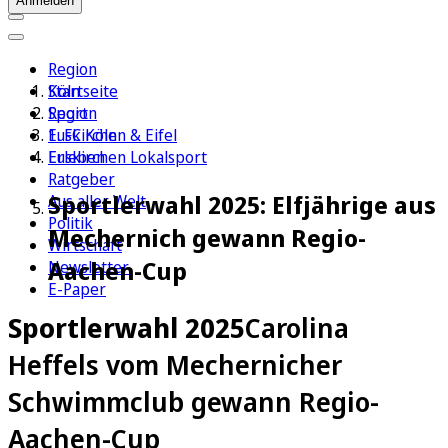
Anmelden
Region
Köln
Startseite
Sport
Region
1. FC Köln
Euskirchen & Eifel
Erleben
Euskirchen Lokalsport
Ratgeber
Sportlerwahl 2025: Elfjährige aus
Aus aller Welt
Politik
Mechernich gewann Regio-
Wirtschaft
Aachen-Cup
Newsletter
E-Paper
Sportlerwahl 2025
Carolina
Heffels vom Mechernicher
Schwimmclub gewann Regio-
Aachen-Cup