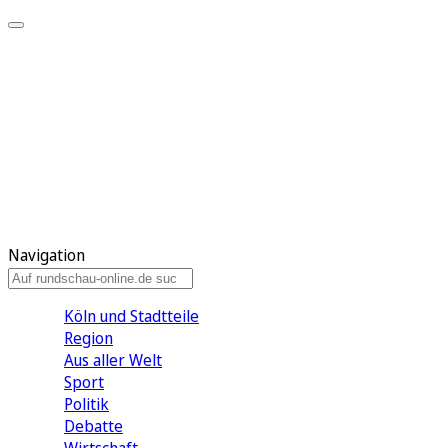
Meine KR
Meine Artikel
Meine Region
Meine Newsletter
Gewinnspiele
Mein Rundschau PLUS
Mein E-Paper
Navigation
Köln und Stadtteile
Region
Aus aller Welt
Sport
Politik
Debatte