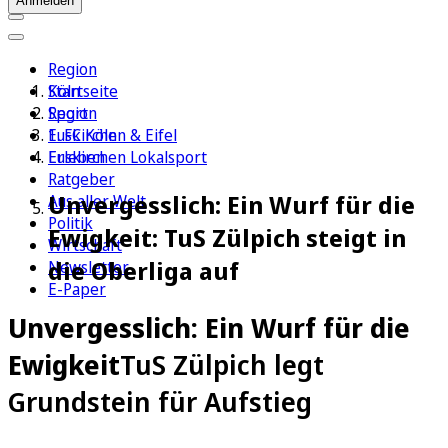
Anmelden
Region
Köln
Startseite
Sport
Region
1. FC Köln
Euskirchen & Eifel
Erleben
Euskirchen Lokalsport
Ratgeber
Unvergesslich: Ein Wurf für die
Aus aller Welt
Politik
Ewigkeit: TuS Zülpich steigt in
Wirtschaft
die Oberliga auf
Newsletter
E-Paper
Unvergesslich: Ein Wurf für die
Ewigkeit
TuS Zülpich legt
Grundstein für Aufstieg