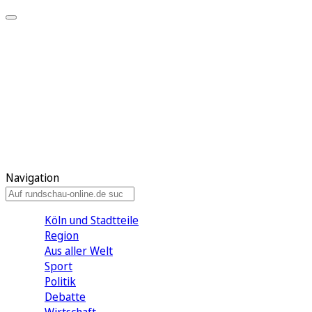
Meine KR
Meine Artikel
Meine Region
Meine Newsletter
Gewinnspiele
Mein Rundschau PLUS
Mein E-Paper
Navigation
Köln und Stadtteile
Region
Aus aller Welt
Sport
Politik
Debatte