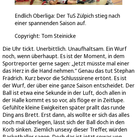
Endlich Oberliga: Der TuS Zülpich stieg nach
einer spannenden Saison auf.
Copyright: Tom Steinicke
Die Uhr tickt. Unerbittlich. Unaufhaltsam. Ein Wurf
noch, wenn überhaupt. Es ist der Moment, in dem
Sportreporter gerne sagen: „Jetzt müsste mal einer
das Herz in die Hand nehmen.“ Genau das tut Stephan
Frädrich. Kurz bevor die Schlusssirene ertönt. Es ist
der Wurf, der über eine ganze Saison entscheidet. Der
Ball ist etwa eine Sekunde in der Luft, doch allen in
der Halle kommt es so vor, als flöge er in Zeitlupe.
Gefühlte kleine Ewigkeiten später prallt das runde
Ding ans Brett. Erst dann, als wollte er sich das alles
noch mal überlegen, lässt sich der Ball doch in den
Korb sinken. Ziemlich unsexy dieser Treffer, würden
Basketballer sagen. Doch das ist jetzt sowas von