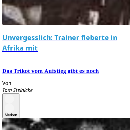
Unvergesslich: Trainer fieberte in
Afrika mit
Das Trikot vom Aufstieg gibt es noch
Von
Tom Steinicke
Merken