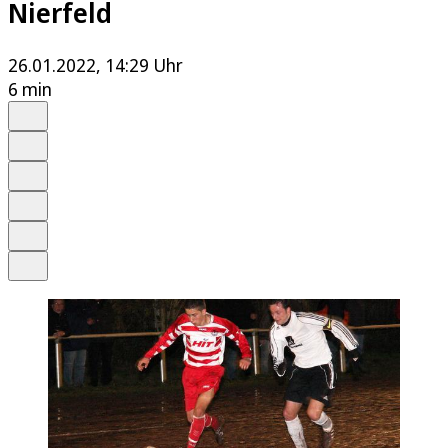
Nierfeld
26.01.2022, 14:29 Uhr
6 min
Auf Google bevorzugen
Anhören
Schrift
Merken
Drucken
Teilen