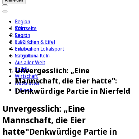
Anmelden
Region
Köln
Startseite
Sport
Region
1. FC Köln
Euskirchen & Eifel
Erleben
Euskirchen Lokalsport
Ratgeber
SC Fortuna Köln
Aus aller Welt
Unvergesslich: „Eine
Politik
Wirtschaft
Mannschaft, die Eier hatte":
Newsletter
Denkwürdige Partie in Nierfeld
E-Paper
Unvergesslich: „Eine
Mannschaft, die Eier
hatte"
Denkwürdige Partie in