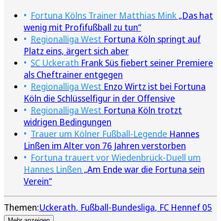
Fortuna Kölns Trainer Matthias Mink
„Das hat
wenig mit Profifußball zu tun“
Regionalliga West
Fortuna Köln springt auf
Platz eins, ärgert sich aber
SC Uckerath
Frank Süs fiebert seiner Premiere
als Cheftrainer entgegen
Regionalliga West
Enzo Wirtz ist bei Fortuna
Köln die Schlüsselfigur in der Offensive
Regionalliga West
Fortuna Köln trotzt
widrigen Bedingungen
Trauer um Kölner Fußball-Legende
Hannes
Linßen im Alter von 76 Jahren verstorben
Fortuna trauert vor Wiedenbrück-Duell um
Hannes Linßen
„Am Ende war die Fortuna sein
Verein“
Themen:
Uckerath
Fußball-Bundesliga
FC Hennef 05
Mehr anzeigen