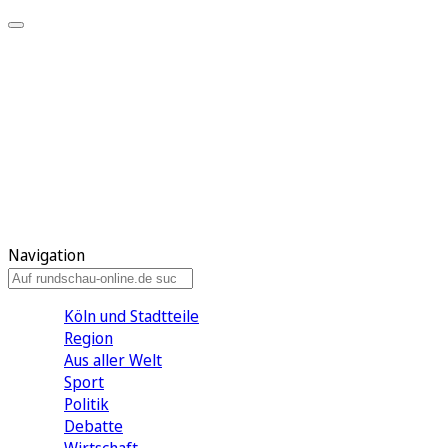
Meine KR
Meine Artikel
Meine Region
Meine Newsletter
Gewinnspiele
Mein Rundschau PLUS
Mein E-Paper
Navigation
Köln und Stadtteile
Region
Aus aller Welt
Sport
Politik
Debatte