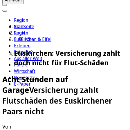
Anmelden
Region
Köln
Startseite
Sport
Region
1. FC Köln
Euskirchen & Eifel
Erleben
Euskirchen: Versicherung zahlt
Ratgeber
Aus aller Welt
doch nicht für Flut-Schäden
Politik
Wirtschaft
Acht Stunden auf
Newsletter
E-Paper
Garage
Versicherung zahlt
Flutschäden des Euskirchener
Paars nicht
Von