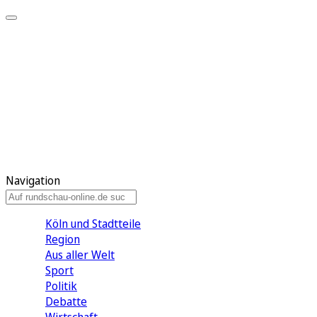
Meine KR
Meine Artikel
Meine Region
Meine Newsletter
Gewinnspiele
Mein Rundschau PLUS
Mein E-Paper
Navigation
Köln und Stadtteile
Region
Aus aller Welt
Sport
Politik
Debatte