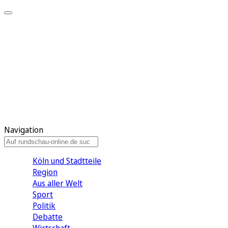
Meine KR
Meine Artikel
Meine Region
Meine Newsletter
Gewinnspiele
Mein Rundschau PLUS
Mein E-Paper
Navigation
Köln und Stadtteile
Region
Aus aller Welt
Sport
Politik
Debatte