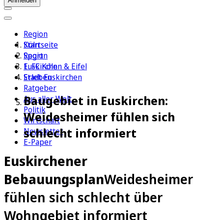
Anmelden
Region
Köln
Startseite
Sport
Region
1. FC Köln
Euskirchen & Eifel
Erleben
Stadt Euskirchen
Ratgeber
Baugebiet in Euskirchen:
Aus aller Welt
Politik
Weidesheimer fühlen sich
Wirtschaft
schlecht informiert
Newsletter
E-Paper
Euskirchener
Bebauungsplan
Weidesheimer
fühlen sich schlecht über
Wohngebiet informiert